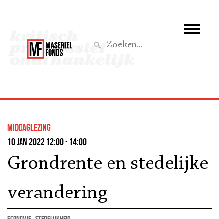
Wie we zijn
Wat we doen
Z
Activiteiten
Word lid
middaglezing
Steun ons
10 jan 2022 12:00 - 14:00
Grondrente en stedelijke
Aktief
verandering
economie
stedelijkheid