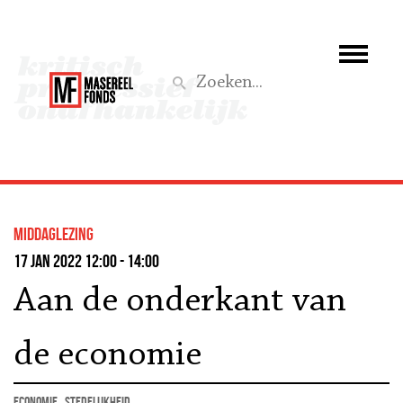
Wie we zijn
Wat we doen
Z
Activiteiten
Word lid
middaglezing
Steun ons
17 jan 2022 12:00 - 14:00
Aan de onderkant van
Aktief
de economie
economie
stedelijkheid