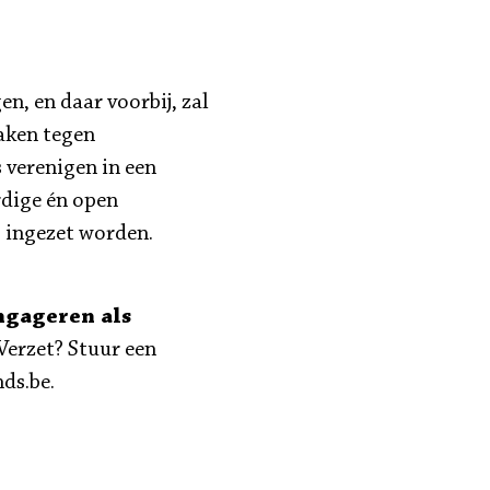
en, en daar voorbij, zal
aken tegen
 verenigen in een
dige én open
p ingezet worden.
ngageren als
Verzet? Stuur een
ds.be.