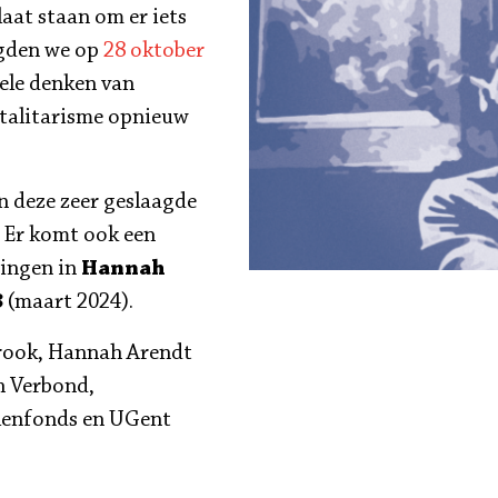
laat staan om er iets
egden we op
28 oktober
ele denken van
talitarisme opnieuw
n deze zeer geslaagde
. Er komt ook een
zingen in
Hannah
3
(maart 2024).
Krook, Hannah Arendt
h Verbond,
lenfonds en UGent