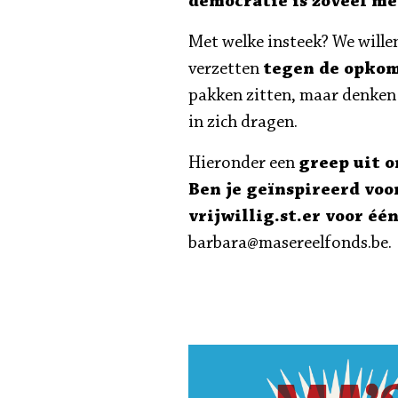
democratie is zoveel me
Met welke insteek? We willen
verzetten
tegen de opkom
pakken zitten, maar denken 
in zich dragen.
Hieronder een
greep uit o
Ben je geïnspireerd voor
vrijwillig.st.er voor éé
barbara@masereelfonds.be.