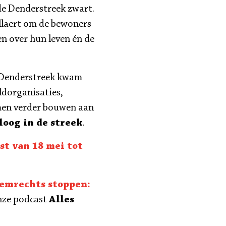
 de Denderstreek zwart.
llaert om de bewoners
en over hun leven én de
e Denderstreek kwam
ldorganisaties,
men verder bouwen aan
oog in de streek
.
st van 18 mei tot
emrechts stoppen:
nze podcast
Alles