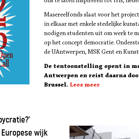
ons te laten inspireren tot fris, he
Masereelfonds slaat voor het projec
in elkaar met enkele stedelijke kuns
nodigen studenten uit om werk te ma
op het concept democratie. Onderst
de UAntwerpen, MSK Gent en Kunst
De tentoonstelling opent in me
Antwerpen en reist daarna doo
Brussel.
Lees me
er
bycratie?’
 Europese wijk