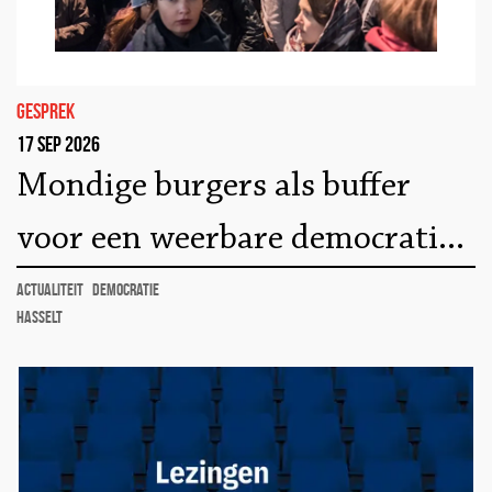
gesprek
17 sep 2026
Mondige burgers als buffer
voor een weerbare democratie:
lessen uit Polen
actualiteit
democratie
Hasselt