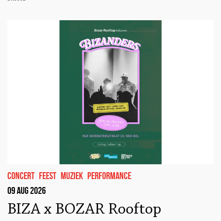
concert
feest
muziek
performance
09 aug 2026
BIZA x BOZAR Rooftop