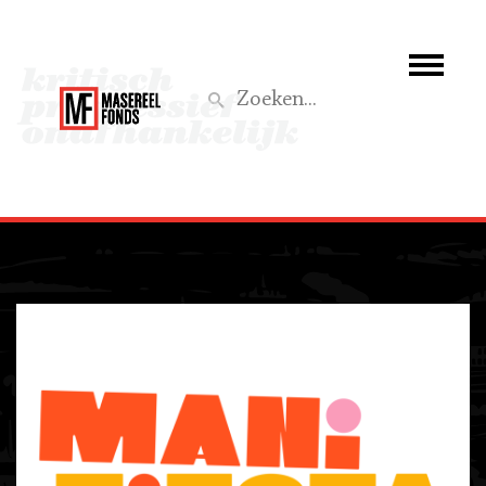
Wie we zijn
Wat we doen
Activiteiten
Word lid
Steun ons
Aktief