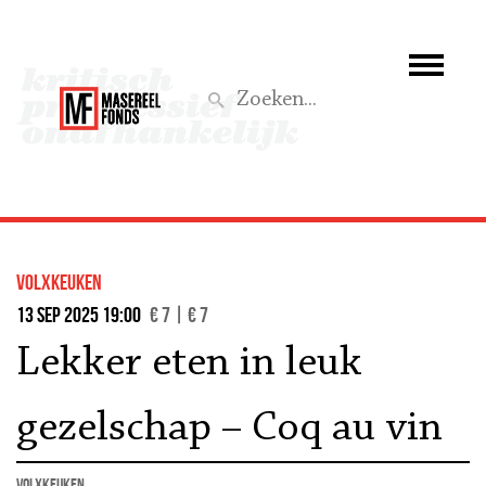
Wie we zijn
Wat we doen
Z
Activiteiten
Word lid
volxkeuken
Steun ons
13 sep 2025 19:00
€ 7 | € 7
Lekker eten in leuk
Aktief
gezelschap – Coq au vin
Volxkeuken