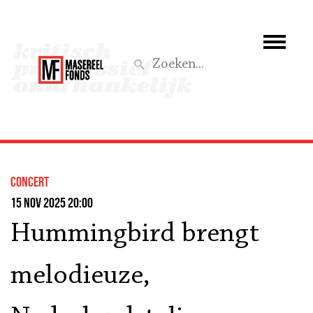
Wie we zijn
Wat we doen
Z
Activiteiten
Word lid
concert
Steun ons
15 nov 2025 20:00
Hummingbird brengt
Aktief
melodieuze,