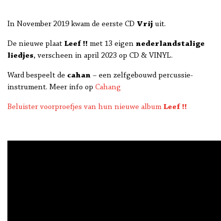
In November 2019 kwam de eerste CD
Vrij
uit.
De nieuwe plaat
Leef !!
met 13 eigen
nederlandstalige
liedjes
, verscheen in april 2023 op CD & VINYL.
Ward bespeelt de
cahan
– een zelfgebouwd percussie-
instrument. Meer info op
Cahang
Beluister voorproefjes van hun nieuwe album
Leef !!