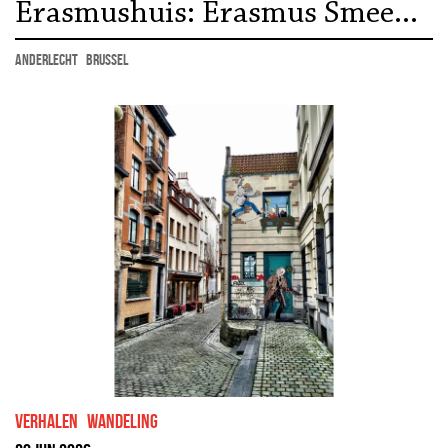
Erasmushuis: Erasmus Smeekt
om Vrede
Anderlecht
Brussel
Verhalen
wandeling