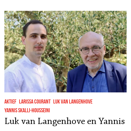
Aktief
Larissa Courant
Luk van Langenhove
Yannis Skalli-Housseini
Luk van Langenhove en Yannis