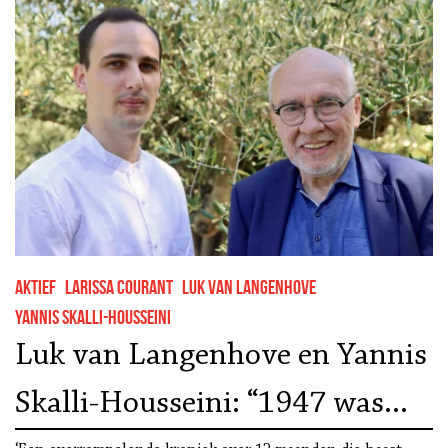
Aktief
Larissa Courant
Luk van Langenhove
Yannis Skalli-Housseini
Luk van Langenhove en Yannis
Skalli-Housseini: “1947 was