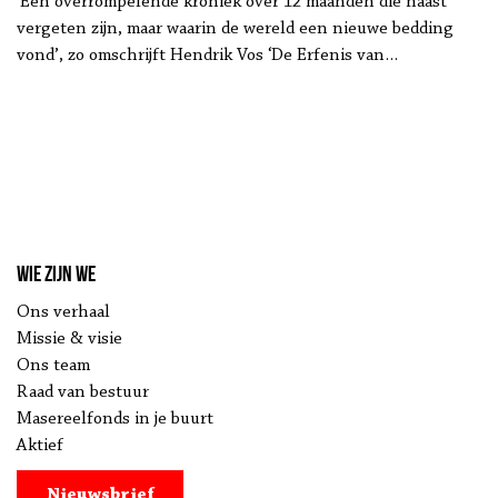
een scharnierjaar”
‘Een overrompelende kroniek over 12 maanden die haast
vergeten zijn, maar waarin de wereld een nieuwe bedding
vond’, zo omschrijft Hendrik Vos ‘De Erfenis van…
Wie zijn we
Ons verhaal
Missie & visie
Ons team
Raad van bestuur
Masereelfonds in je buurt
Aktief
Nieuwsbrief