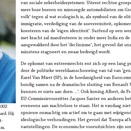
van sociale zekerheidssystemen. Uiterst-rechtse groep
meer boze boeren en misnoegde automobilisten om Gro
volk’ tegen al wat ecologisch is, als symbool van de elite
immigratie, verdediging van de soevereiniteit, opkome
koesteren van de ‘eigen identiteit’. Surfend op een were
met kracht zal manifesteren in onder meer India en de 
aangewakkerd door het ‘declinisme’, het gevoel dat onze
minstens stagneert en zwaar bedreigd wordt.
De opkomst van extreemrechts ent zich op een lang pr
door de politieke wereldaanschouwing van tal van ‘geza
Karel Van Miert (SP), in de hoedanigheid van Eurocommi
bondig samen na de dramatische sluiting van Renault V
kunnen er niets aan doen …’. Ook koning Albert, de Fr
EU-Commissievoorzitter Jacques Santer en anderen bet
eveneens aan machteloos te staan. Het is vandaag niet
2002
opnieuw onmachtig om actief om te gaan met wijzigend
rd. Hij
ideologische verhoudingen. Het gevoel dat ‘Europa afha
t-
vaststellingen. De economische vooruitzichten zijn so
.m.