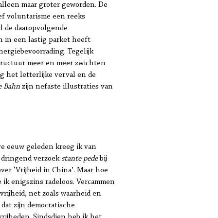
 alleen maar groter geworden. De
ef voluntarisme een reeks
jl de daaropvolgende
n in een lastig parket heeft
nergiebevoorrading. Tegelijk
tructuur meer en meer zwichten
 het letterlijke verval en de
e Bahn
zijn nefaste illustraties van
lve eeuw geleden kreeg ik van
t dringend verzoek
stante pede
bij
er ‘Vrijheid in China’. Maar hoe
de ik enigszins radeloos. Vercammen
vrijheid, net zoals waarheid en
 dat zijn democratische
rijheden. Sindsdien heb ik het