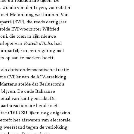
e uit reactionaire tijden. De
. Ursula von der Leyen, voorzitster
t met Meloni nog wat bruiner. Von
artij (EVP), die reeds dertig jaar
rolde EVP-voorzitter Wilfried
coni, die toen in zijn nieuwe
oorloper van
Fratelli d’Italia
, had
eunpartijtje in een regering met
ets op aan te merken heeft.
 als christendemocratische fractie
ame CVP’er van de ACV-strekking,
Martens stelde dat Berlusconi’s
 blijven. De oude Italiaanse
ctoraal van kant gemaakt. De
 aartsreactionaire bende met
uitse CDU-CSU lijken nog enigszins
etreft het afzweren van electorale
og weerstand tegen de verlokking