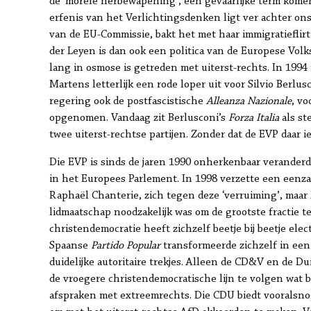
de ‘morele herbewapening’, een gevaarlijke term komend
erfenis van het Verlichtingsdenken ligt ver achter ons
van de EU-Commissie, bakt het met haar immigratieflir
der Leyen is dan ook een politica van de Europese Volksp
lang in osmose is getreden met uiterst-rechts. In 1994 
Martens letterlijk een rode loper uit voor Silvio Berlus
regering ook de postfascistische
Alleanza Nazionale
, v
opgenomen. Vandaag zit Berlusconi’s
Forza Italia
als st
twee uiterst-rechtse partijen. Zonder dat de EVP daar i
Die EVP is sinds de jaren 1990 onherkenbaar veranderd
in het Europees Parlement. In 1998 verzette een eenz
Raphaël Chanterie, zich tegen deze ‘verruiming’, maar 
lidmaatschap noodzakelijk was om de grootste fractie te
christendemocratie heeft zichzelf beetje bij beetje ele
Spaanse
Partido Popular
transformeerde zichzelf in een
duidelijke autoritaire trekjes. Alleen de CD&V en de D
de vroegere christendemocratische lijn te volgen wat b
afspraken met extreemrechts. Die CDU biedt vooralsn