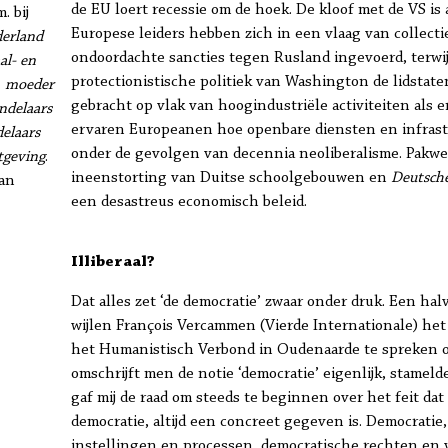
de EU loert recessie om de hoek. De kloof met de VS is
. bij
Europese leiders hebben zich in een vlaag van collecti
derland
ondoordachte sancties tegen Rusland ingevoerd, terwi
al- en
protectionistische politiek van Washington de lidstate
ë, moeder
gebracht op vlak van hoogindustriële activiteiten als e
ndelaars
ervaren Europeanen hoe openbare diensten en infras
elaars
onder de gevolgen van decennia neoliberalisme. Pakweg
tgeving
.
ineenstorting van Duitse schoolgebouwen en
Deutsch
aan
een desastreus economisch beleid.
Illiberaal?
Dat alles zet ‘de democratie’ zwaar onder druk. Een ha
wijlen François Vercammen (Vierde Internationale) he
het Humanistisch Verbond in Oudenaarde te spreken ov
omschrijft men de notie ‘democratie’ eigenlijk, stamel
gaf mij de raad om steeds te beginnen over het feit dat 
democratie, altijd een concreet gegeven is. Democratie,
instellingen en processen, democratische rechten en v