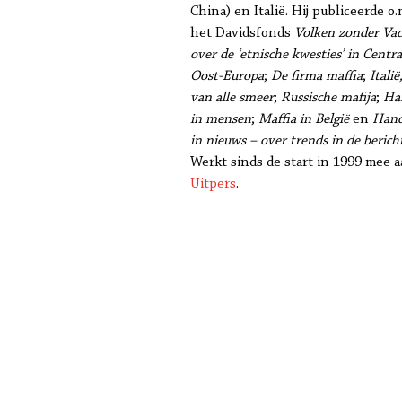
China) en Italië. Hij publiceerde o.m
het Davidsfonds
Volken zonder Va
over de ‘etnische kwesties’ in Centra
Oost-Europa
;
De firma maffia
;
Itali
van alle smeer
;
Russische mafija
;
Ha
in mensen
;
Maffia in België
en
Hand
in nieuws – over trends in de berich
Werkt sinds de start in 1999 mee 
Uitpers
.