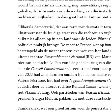
woord ‘democratie’ als dusdanig nog nauwelijks gezeg
gehalte, dat is te meten aan de werking van die instel
rechten en vrijheden. En daar gaat het in Europa niet 
‘Illiberale democratie’, dat een term met dermate inte
illustreert net de huidige staat van die rechten en vri
duikt niet alleen op in een land waar de leider, Viktor O
politieke praktijk brengt. De recente Franse wet op immi
bestempeld als de meest repressieve wet van het land 
uiterst-rechtse
Rassemblement National
(RN) van Marin
niet aan de macht. Le Pen vond de goedkeuring van die 
door de
Conseil Constitutionnel
– een triomf voor haar pa
van 2022 had ze al kunnen smaken hoe de kandidate v
Valérie Pécresse, het had over
le grand remplacement
(“
bedacht door de uiterst-rechtse Renaud Camus, wiens ge
het Vlaams Belang. Ook partijleden van
Fratelli d’Italia
,
premier Giorgia Meloni, pakken uit met deze racistisch
Frankrijk lijkt wel een proefterrein voor de penetratie