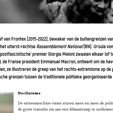
ef van Frontex (2015-2022), bewaker van de buitengrenzen va
het uiterst-rechtse
Rassemblement National
(RN). Ursula von
postfascistische’ premier Giorgia Meloni zwaaien elkaar lof 
d, de Franse president Emmanuel Macron, ontleent om de have
eden, ze illustreren de greep van het rechts-extremisme op de 
sche grenzen tussen de traditionele politieke georganiseerd
Declinisme
De extreemrechtse visies sturen meer en meer de politiek
de grote transitie om aan een klimaatramp te ontkomen