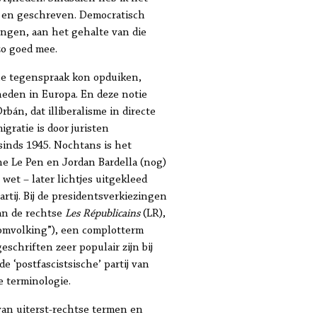
d en geschreven. Democratisch
lingen, aan het gehalte van die
zo goed mee.
rne tegenspraak kon opduiken,
jheden in Europa. En deze notie
rbán, dat illiberalisme in directe
gratie is door juristen
sinds 1945. Nochtans is het
e Le Pen en Jordan Bardella (nog)
wet – later lichtjes uitgekleed
rtij. Bij de presidentsverkiezingen
an de rechtse
Les Républicains
(LR),
omvolking”), een complotterm
schriften zeer populair zijn bij
 de ‘postfascistsische’ partij van
e terminologie.
 van uiterst-rechtse termen en