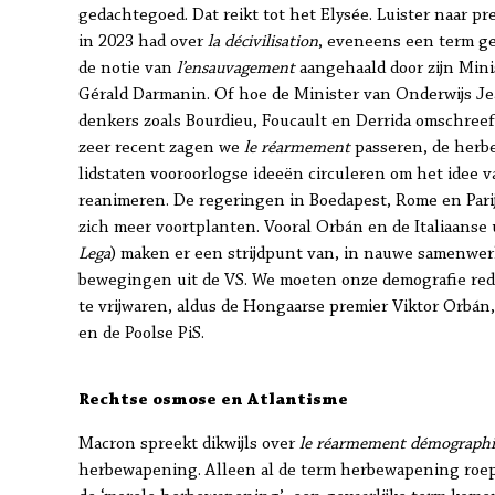
gedachtegoed. Dat reikt tot het Elysée. Luister naar 
in 2023 had over
la décivilisation
, eveneens een term ge
de notie van
l’ensauvagement
aangehaald door zijn Min
Gérald Darmanin. Of hoe de Minister van Onderwijs J
denkers zoals Bourdieu, Foucault en Derrida omschreef 
zeer recent zagen we
le réarmement
passeren, de herb
lidstaten vooroorlogse ideeën circuleren om het idee va
reanimeren. De regeringen in Boedapest, Rome en Parijs
zich meer voortplanten. Vooral Orbán en de Italiaanse u
Lega
) maken er een strijdpunt van, in nauwe samenwerk
bewegingen uit de VS. We moeten onze demografie red
te vrijwaren, aldus de Hongaarse premier Viktor Orbán,
en de Poolse PiS.
Rechtse osmose en Atlantisme
Macron spreekt dikwijls over
le réarmement démograph
herbewapening. Alleen al de term herbewapening roep