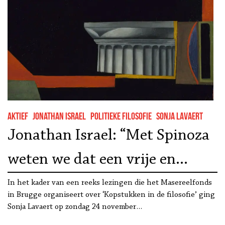
Aktief
Jonathan Israel
Politieke filosofie
Sonja Lavaert
Jonathan Israel: “Met Spinoza
weten we dat een vrije en
democratische samenleving
In het kader van een reeks lezingen die het Masereelfonds
in Brugge organiseert over ‘Kopstukken in de filosofie’ ging
zich geen bijgeloof en
Sonja Lavaert op zondag 24 november…