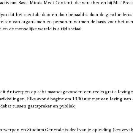
ctivism: Basic Minds Meet Content, die verschenen bij MIT Press
 Myin dat het mentale door en door bepaald is door de geschiedeni
eiten van organismen en personen vormen de basis voor het ment
en de menselijke wereld is altijd sociaal.
siteit Antwerpen op acht maandagavonden een reeks gratis lezi
wikkelingen. Elke avond begint om 19.30 uur met een lezing van
ebat tussen gastspreker en publiek.
werpen en Studium Generale is deel van je opleiding (keuzevak). S