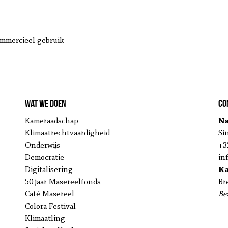
ommercieel gebruik
Wat we doen
Co
Kameraadschap
Na
Klimaatrechtvaardigheid
Si
Onderwijs
+3
Democratie
in
Digitalisering
K
50 jaar Masereelfonds
Br
Café Masereel
Be
Colora Festival
Klimaatling