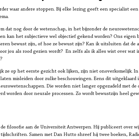
er waar andere stoppen. Bij elke lezing geeft een specialist een
ema.
leem dat nog door de wetenschap, in het bijzonder de neurowetens
, en kan het subjectieve wel objectief gekend worden? Ons eigen 
ren bewust zijn, of hoe ze bewust zijn? Kan ik uitsluiten dat de 
or jou als rood gezien wordt? En zelfs als ik alles wist over wat 
k?
 ze op het eerste gezicht ook lijken, zijn niet onoverkomelijk. I
ten misleiden door zulke beschouwingen. Eens dit uitgeklaard is
neurowetenschappen. Die worden niet langer opgezadeld met de 
 worden door neurale processen. Zo wordt bewustzijn heel gewoon
n de filosofie aan de Universiteit Antwerpen. Hij publiceert over w
 tijdschriften. Samen met Dan Hutto shreef hij twee boeken, Radic