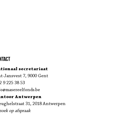
ntact
tionaal secretariaat
nt-Jansvest 7, 9000 Gent
2 9 225 38 53
fo@masereelfonds.be
antoor Antwerpen
eughelstraat 31, 2018 Antwerpen
zoek op afspraak