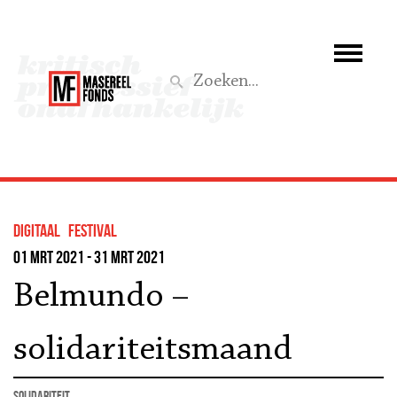
Wie we zijn
Wat we doen
Z
Activiteiten
Word lid
Digitaal
festival
Steun ons
01 mrt 2021 - 31 mrt 2021
Belmundo –
Aktief
solidariteitsmaand
solidariteit