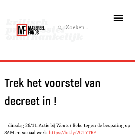
Wie we zijn
Wat we doen
Z
Activiteiten
Word lid
Trek het voorstel van
Steun ons
decreet in !
Aktief
– dinsdag 26/11. Actie bij Wouter Beke tegen de besparing op
SAM en sociaal werk.
https://bit.ly/2OTYTBF