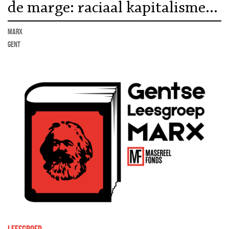
de marge: raciaal kapitalisme,
verzet en antikoloniaal
marx
Gent
marxisme | Lezing Koen
Bogaert
leesgroep