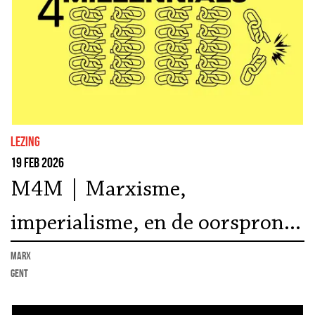
lezing
19 feb 2026
M4M | Marxisme,
imperialisme, en de oorsprong
van WO I | Lezing Brecht
marx
Gent
Rogissart