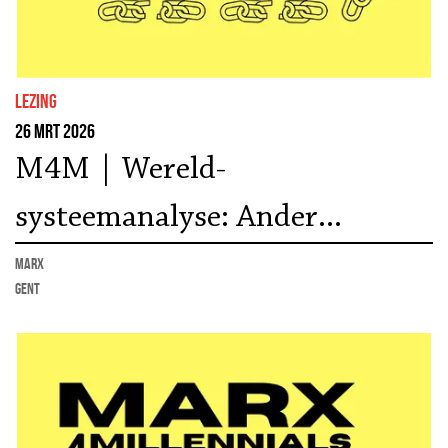
lezing
26 mrt 2026
M4M | Wereld-
systeemanalyse: Ander
marxisme | Lezing Mark Saey
marx
Gent