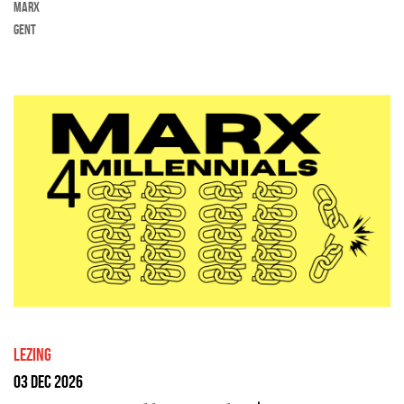
kan leren | Lezing Eric Corijn
marx
Gent
lezing
03 dec 2026