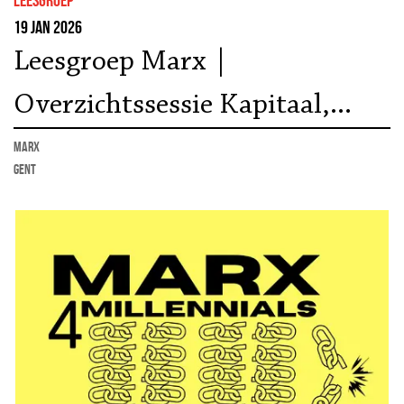
19 jan 2026
Leesgroep Marx |
Overzichtssessie Kapitaal,
Volume 1 met Karim Zahidi
marx
Gent