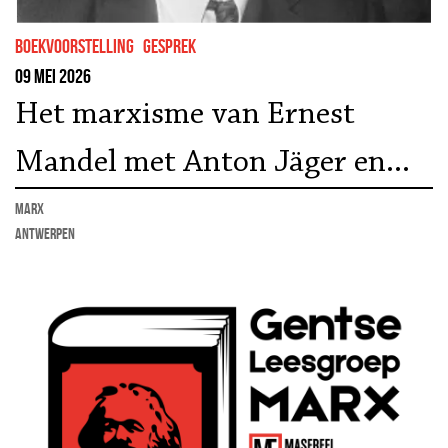
boekvoorstelling
gesprek
09 mei 2026
Het marxisme van Ernest
Mandel met Anton Jäger en
Alex de Jong
marx
Antwerpen