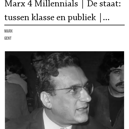
Marx 4 Millennials | De staat:
tussen klasse en publiek |
Lezing Lorenzo Buti
marx
Gent