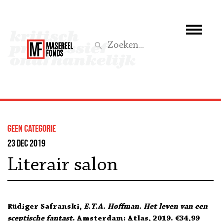
Wie we zijn
Wat we doen
Z
Activiteiten
Word lid
Geen categorie
Steun ons
23 dec 2019
Literair salon
Aktief
Rüdiger Safranski,
E.T.A. Hoffman. Het leven van een
sceptische fantast
. Amsterdam: Atlas, 2019. €34,99