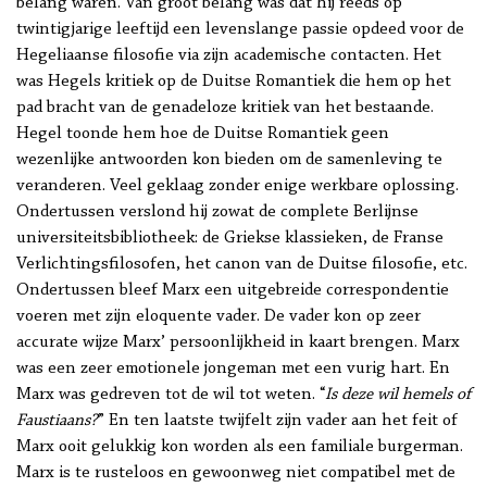
belang waren. Van groot belang was dat hij reeds op
twintigjarige leeftijd een levenslange passie opdeed voor de
Hegeliaanse filosofie via zijn academische contacten. Het
was Hegels kritiek op de Duitse Romantiek die hem op het
pad bracht van de genadeloze kritiek van het bestaande.
Hegel toonde hem hoe de Duitse Romantiek geen
wezenlijke antwoorden kon bieden om de samenleving te
veranderen. Veel geklaag zonder enige werkbare oplossing.
Ondertussen verslond hij zowat de complete Berlijnse
universiteitsbibliotheek: de Griekse klassieken, de Franse
Verlichtingsfilosofen, het canon van de Duitse filosofie, etc.
Ondertussen bleef Marx een uitgebreide correspondentie
voeren met zijn eloquente vader. De vader kon op zeer
accurate wijze Marx’ persoonlijkheid in kaart brengen. Marx
was een zeer emotionele jongeman met een vurig hart. En
Marx was gedreven tot de wil tot weten. “
Is deze wil hemels of
Faustiaans?
” En ten laatste twijfelt zijn vader aan het feit of
Marx ooit gelukkig kon worden als een familiale burgerman.
Marx is te rusteloos en gewoonweg niet compatibel met de