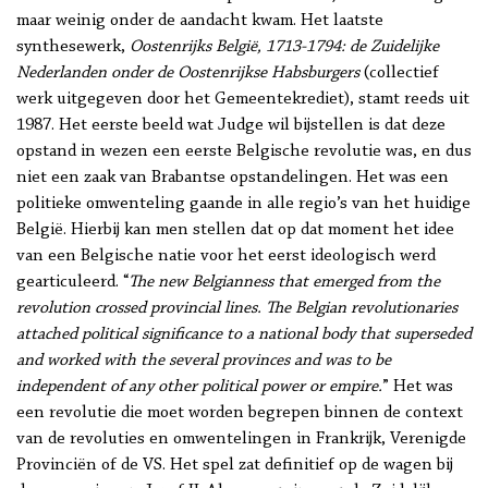
maar weinig onder de aandacht kwam. Het laatste
synthesewerk,
Oostenrijks België, 1713-1794: de Zuidelijke
Nederlanden onder de Oostenrijkse Habsburgers
(collectief
werk uitgegeven door het Gemeentekrediet), stamt reeds uit
1987. Het eerste beeld wat Judge wil bijstellen is dat deze
opstand in wezen een eerste Belgische revolutie was, en dus
niet een zaak van Brabantse opstandelingen. Het was een
politieke omwenteling gaande in alle regio’s van het huidige
België. Hierbij kan men stellen dat op dat moment het idee
van een Belgische natie voor het eerst ideologisch werd
gearticuleerd. “
The new Belgianness that emerged from the
revolution crossed provincial lines. The Belgian revolutionaries
attached political significance to a national body that superseded
and worked with the several provinces and was to be
independent of any other political power or empire.
” Het was
een revolutie die moet worden begrepen binnen de context
van de revoluties en omwentelingen in Frankrijk, Verenigde
Provinciën of de VS. Het spel zat definitief op de wagen bij