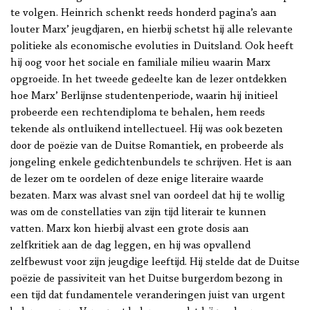
te volgen. Heinrich schenkt reeds honderd pagina’s aan
louter Marx’ jeugdjaren, en hierbij schetst hij alle relevante
politieke als economische evoluties in Duitsland. Ook heeft
hij oog voor het sociale en familiale milieu waarin Marx
opgroeide. In het tweede gedeelte kan de lezer ontdekken
hoe Marx’ Berlijnse studentenperiode, waarin hij initieel
probeerde een rechtendiploma te behalen, hem reeds
tekende als ontluikend intellectueel. Hij was ook bezeten
door de poëzie van de Duitse Romantiek, en probeerde als
jongeling enkele gedichtenbundels te schrijven. Het is aan
de lezer om te oordelen of deze enige literaire waarde
bezaten. Marx was alvast snel van oordeel dat hij te wollig
was om de constellaties van zijn tijd literair te kunnen
vatten. Marx kon hierbij alvast een grote dosis aan
zelfkritiek aan de dag leggen, en hij was opvallend
zelfbewust voor zijn jeugdige leeftijd. Hij stelde dat de Duitse
poëzie de passiviteit van het Duitse burgerdom bezong in
een tijd dat fundamentele veranderingen juist van urgent