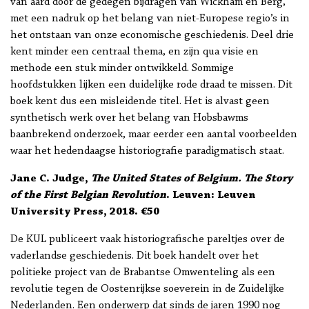
van aard door de gedegen bijdragen van Wickham en Berg,
met een nadruk op het belang van niet-Europese regio’s in
het ontstaan van onze economische geschiedenis. Deel drie
kent minder een centraal thema, en zijn qua visie en
methode een stuk minder ontwikkeld. Sommige
hoofdstukken lijken een duidelijke rode draad te missen. Dit
boek kent dus een misleidende titel. Het is alvast geen
synthetisch werk over het belang van Hobsbawms
baanbrekend onderzoek, maar eerder een aantal voorbeelden
waar het hedendaagse historiografie paradigmatisch staat.
Jane C. Judge,
The United States of Belgium. The Story
of the First Belgian Revolution
. Leuven: Leuven
University Press, 2018. €50
De KUL publiceert vaak historiografische pareltjes over de
vaderlandse geschiedenis. Dit boek handelt over het
politieke project van de Brabantse Omwenteling als een
revolutie tegen de Oostenrijkse soeverein in de Zuidelijke
Nederlanden. Een onderwerp dat sinds de jaren 1990 nog