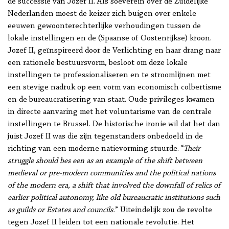
de successie van Jozef II. Als soeverein over de Zuidelijke
Nederlanden moest de keizer zich buigen over enkele
eeuwen gewoonterechterlijke verhoudingen tussen de
lokale instellingen en de (Spaanse of Oostenrijkse) kroon.
Jozef II, geïnspireerd door de Verlichting en haar drang naar
een rationele bestuursvorm, besloot om deze lokale
instellingen te professionaliseren en te stroomlijnen met
een stevige nadruk op een vorm van economisch colbertisme
en de bureaucratisering van staat. Oude privileges kwamen
in directe aanvaring met het voluntarisme van de centrale
instellingen te Brussel. De historische ironie wil dat het dan
juist Jozef II was die zijn tegenstanders onbedoeld in de
richting van een moderne natievorming stuurde. “
Their
struggle should bes een as an example of the shift between
medieval or pre-modern communities and the political nations
of the modern era, a shift that involved the downfall of relics of
earlier political autonomy, like old bureaucratic institutions such
as guilds or Estates and councils.
” Uiteindelijk zou de revolte
tegen Jozef II leiden tot een nationale revolutie. Het