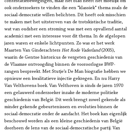
contestatiebewegingen, maar het blad heeft het moeilijk om
ook onderzoekers te vinden die een “klassiek” thema zoals de
sociaal-democratie willen belichten. Dit heeft ook misschien
te maken met het uitsterven van de trotskistische traditie,
wat van oudsher een stroming was met een opvallend aantal
academici met een interesse voor dit thema. In de afgelopen
jaren waren er enkele lichtpunten. Zo was er het werk
Maarten Van Ginderachters
Het Rode Vaderland
(2005),
waarin de Gentse historicus de vergeten geschiedenis van
de Vlaamse ontvoogding binnen de vooroorlogse BWP-
rangen bespreekt. Met Stutje’s De Man biografie hebben we
opnieuw een kwalitatieve injectie gekregen. En nu Harry
Van Velthovens boek. Van Velthoven is sinds de jaren 1970
een gelauwerd onderzoeker inzake de moderne politieke
geschiedenis van België. Dit werk brengt zowel gekende als
minder gekende gebeurtenissen en evoluties binnen de
sociaal-democratie onder de aandacht. Het boek kan eigenlijk
beschouwd worden als een kleine geschiedenis van België
doorheen de lens van de sociaal-democratische partij. Van