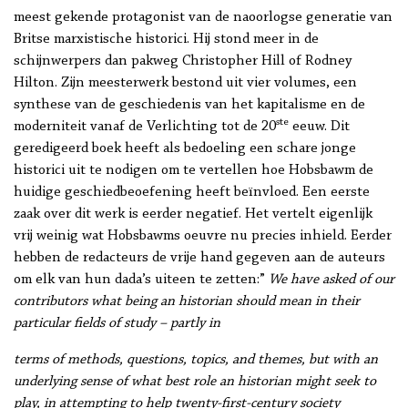
meest gekende protagonist van de naoorlogse generatie van
Britse marxistische historici. Hij stond meer in de
schijnwerpers dan pakweg Christopher Hill of Rodney
Hilton. Zijn meesterwerk bestond uit vier volumes, een
synthese van de geschiedenis van het kapitalisme en de
ste
moderniteit vanaf de Verlichting tot de 20
eeuw. Dit
geredigeerd boek heeft als bedoeling een schare jonge
historici uit te nodigen om te vertellen hoe Hobsbawm de
huidige geschiedbeoefening heeft beïnvloed. Een eerste
zaak over dit werk is eerder negatief. Het vertelt eigenlijk
vrij weinig wat Hobsbawms oeuvre nu precies inhield. Eerder
hebben de redacteurs de vrije hand gegeven aan de auteurs
om elk van hun dada’s uiteen te zetten:”
We have asked of our
contributors what being an historian should mean in their
particular fields of study – partly in
terms of methods, questions, topics, and themes, but with an
underlying sense of what best role an historian might seek to
play, in attempting to help twenty-first-century society