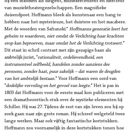
hij een inkomen als dirigent, muziekrecensent en directeur
van muziektheatergezelschappen. Een magnifieke
duizendpoot. Hoffmann bleek als kunstenaar een hang te
hebben naar het mysterieuze, het duistere en het macabere.
Met de woorden van Safranski:”
Hoffmanns generatie leert het
geheim te waarderen, niet omdat de Verlichting haar krachten
erop kan beproeven, maar omdat het de Verlichting trotseert.
”
Dit staat in schril contrast met zijn gezapige baan als
ambtelijk jurist, “
rationaliteit, ordelievendheid, een
instrumenteel zelfbeeld, handelen zonder aanziens des
persoons, zonder haat, puur zakelijk – dat waren de deugden
van het ambtelijk bestaan.
” Voor Hoffmann een oord van
“
dodelijke verveling en het gevoel van leegte.
” Het is pas in
1803 dat Hoffmann voor de eerste maal kon publiceren met
een dramatheoretisch stuk over de mystieke elementen bij
Schiller. Hij was 27. Tijdens de rest van zijn leven zou hij op
zoek gaan naar zijn grote roman. Hij schreef welgeteld twee
lange werken. Maar ook vijftig fantastische kortstukken.
Hoffmann zou voornamelijk in deze kortstukken tonen hoe