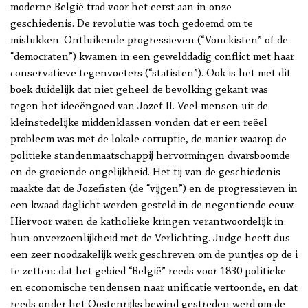
moderne België trad voor het eerst aan in onze
geschiedenis. De revolutie was toch gedoemd om te
mislukken. Ontluikende progressieven (“Vonckisten” of de
“democraten”) kwamen in een gewelddadig conflict met haar
conservatieve tegenvoeters (“statisten”). Ook is het met dit
boek duidelijk dat niet geheel de bevolking gekant was
tegen het ideeëngoed van Jozef II. Veel mensen uit de
kleinstedelijke middenklassen vonden dat er een reëel
probleem was met de lokale corruptie, de manier waarop de
politieke standenmaatschappij hervormingen dwarsboomde
en de groeiende ongelijkheid. Het tij van de geschiedenis
maakte dat de Jozefisten (de “vijgen”) en de progressieven in
een kwaad daglicht werden gesteld in de negentiende eeuw.
Hiervoor waren de katholieke kringen verantwoordelijk in
hun onverzoenlijkheid met de Verlichting. Judge heeft dus
een zeer noodzakelijk werk geschreven om de puntjes op de i
te zetten: dat het gebied “België” reeds voor 1830 politieke
en economische tendensen naar unificatie vertoonde, en dat
reeds onder het Oostenrijks bewind gestreden werd om de