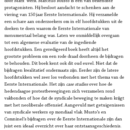
door Marx’ werk. Marcello Musto is een van bekendste
protagonisten. Hij besloot aandacht te schenken aan de
viering van 150 jaar Eerste Internationale. Hij verzamelde
een schare aan onderzoekers om in elf hoofdstukken uit de
doeken te doen waarom de Eerste Internationale van
monumentaal belang was. Laten we onmiddellijk overgaan
tot een algemene evaluatie van de ingediende
hoofdstukken. Een geredigeerd boek heeft altijd het
grootste probleem om een rode draad doorheen de bijdragen
te behouden. Dit boek kent ook dit oud euvel. Niet dat de
bijdragen kwalitatief ondermaats zijn. Eerder zijn de latere
hoofdstukken wel zeer los verbonden met het thema van de
Eerste Internationale. Het zijn
case studies
over hoe de
hedendaagse protestbewegingen zich verzamelen rond
vakbonden of hoe dat de syndicale beweging te maken krijgt
met het neoliberale offensief. Aangevuld met getuigenissen
van syndicale werkers op mondiaal vlak. Musto’s en
Comninel’s bijdragen over de Eerste Internationale zijn dan
juist een ideaal overzicht over haar ontstaansgeschiedenis.