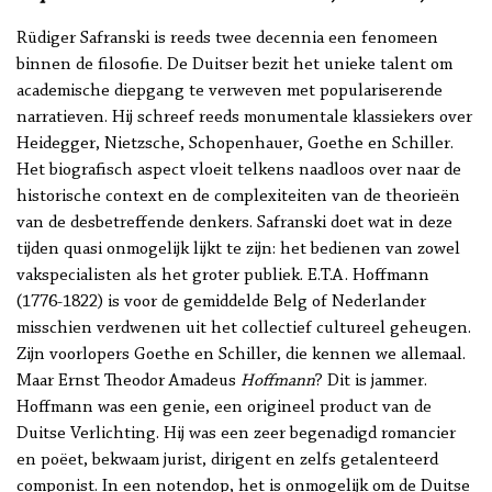
Rüdiger Safranski is reeds twee decennia een fenomeen
binnen de filosofie. De Duitser bezit het unieke talent om
academische diepgang te verweven met populariserende
narratieven. Hij schreef reeds monumentale klassiekers over
Heidegger, Nietzsche, Schopenhauer, Goethe en Schiller.
Het biografisch aspect vloeit telkens naadloos over naar de
historische context en de complexiteiten van de theorieën
van de desbetreffende denkers. Safranski doet wat in deze
tijden quasi onmogelijk lijkt te zijn: het bedienen van zowel
vakspecialisten als het groter publiek. E.T.A. Hoffmann
(1776-1822) is voor de gemiddelde Belg of Nederlander
misschien verdwenen uit het collectief cultureel geheugen.
Zijn voorlopers Goethe en Schiller, die kennen we allemaal.
Maar Ernst Theodor Amadeus
Hoffmann
? Dit is jammer.
Hoffmann was een genie, een origineel product van de
Duitse Verlichting. Hij was een zeer begenadigd romancier
en poëet, bekwaam jurist, dirigent en zelfs getalenteerd
componist. In een notendop, het is onmogelijk om de Duitse