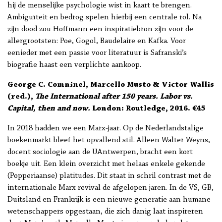
hij de menselijke psychologie wist in kaart te brengen.
Ambiguïteit en bedrog spelen hierbij een centrale rol. Na
zijn dood zou Hoffmann een inspiratiebron zijn voor de
allergrootsten: Poe, Gogol, Baudelaire en Kafka. Voor
eenieder met een passie voor literatuur is Safranski’s
biografie haast een verplichte aankoop.
George C. Comninel, Marcello Musto & Victor Wallis
(red.),
The International after 150 years. Labor vs.
Capital, then and now.
London: Routledge, 2016. €45
In 2018 hadden we een Marx-jaar. Op de Nederlandstalige
boekenmarkt bleef het opvallend stil. Alleen Walter Weyns,
docent sociologie aan de UAntwerpen, bracht een kort
boekje uit. Een klein overzicht met helaas enkele gekende
(Popperiaanse) platitudes. Dit staat in schril contrast met de
internationale Marx revival de afgelopen jaren. In de VS, GB,
Duitsland en Frankrijk is een nieuwe generatie aan humane
wetenschappers opgestaan, die zich danig laat inspireren