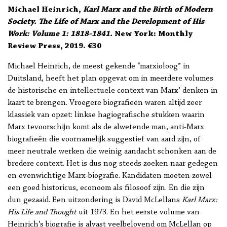
Michael Heinrich,
Karl Marx and the Birth of Modern
Society. The Life of Marx and the Development of His
Work: Volume 1: 1818-1841.
New York: Monthly
Review Press, 2019. €30
Michael Heinrich, de meest gekende “marxioloog” in
Duitsland, heeft het plan opgevat om in meerdere volumes
de historische en intellectuele context van Marx’ denken in
kaart te brengen. Vroegere biografieën waren altijd zeer
klassiek van opzet: linkse hagiografische stukken waarin
Marx tevoorschijn komt als de alwetende man, anti-Marx
biografieën die voornamelijk suggestief van aard zijn, of
meer neutrale werken die weinig aandacht schonken aan de
bredere context. Het is dus nog steeds zoeken naar gedegen
en evenwichtige Marx-biografie. Kandidaten moeten zowel
een goed historicus, econoom als filosoof zijn. En die zijn
dun gezaaid. Een uitzondering is David McLellans
Karl Marx:
His Life and Thought
uit 1973. En het eerste volume van
Heinrich’s biografie is alvast veelbelovend om McLellan op