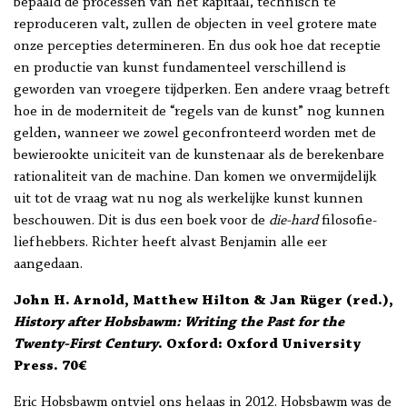
bepaald de processen van het kapitaal, technisch te
reproduceren valt, zullen de objecten in veel grotere mate
onze percepties determineren. En dus ook hoe dat receptie
en productie van kunst fundamenteel verschillend is
geworden van vroegere tijdperken. Een andere vraag betreft
hoe in de moderniteit de “regels van de kunst” nog kunnen
gelden, wanneer we zowel geconfronteerd worden met de
bewierookte uniciteit van de kunstenaar als de berekenbare
rationaliteit van de machine. Dan komen we onvermijdelijk
uit tot de vraag wat nu nog als werkelijke kunst kunnen
beschouwen. Dit is dus een boek voor de
die-hard
filosofie-
liefhebbers. Richter heeft alvast Benjamin alle eer
aangedaan.
John H. Arnold, Matthew Hilton & Jan Rüger (red.),
History after Hobsbawm: Writing the Past for the
Twenty-First Century
. Oxford: Oxford University
Press. 70€
Eric Hobsbawm ontviel ons helaas in 2012. Hobsbawm was de