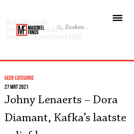
Wie we zijn
Wat we doen
Z
Activiteiten
Word lid
Geen categorie
Steun ons
27 mrt 2021
Johny Lenaerts – Dora
Aktief
Diamant, Kafka’s laatste