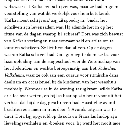
Nog vooraleer ze met hem samenwoonde wist Dora
weliswaar dat Kafka een schrijver was, maar ze had er geen
voorstelling van wat dit werkelijk voor hem betekende.
‘Kafka moest schrijven,’ zag zij spoedig in, ‘omdat het
schrijven zijn levensadem was. Hij ademde het in op het
ritme van de dagen waarop hij schreef.’ Dora was zich bewust
van Kafka’s verlangen naar eenzaamheid en stilte om te
kunnen schrijven. Ze liet hem dan alleen. Op de dagen
waarop Kafka schreef had Dora genoeg te doen: ze las voor
haar opleiding aan de Hogeschool voor de Wetenschap van
het Jodendom en werkte beroepsmatig aan het
Jüdischen
Volksheim
, waar ze ook aan een cursus voor ritmische dans
deelnam en occasioneel bij de kinderen van het weeshuis
meehielp. Wanneer ze in de woning terugkwam, wilde Kafka
er alles over weten, en hij las haar op zijn beurt voor uit het
verhaal dat hij die dag geschreven had. Haast elke avond
brachten ze samen in huis door. ‘s Avonds uitgaan was te
duur. Dora lag opgerold op de sofa en Franz las luidop zijn
lievelingsverhalen en -boeken voor, hij werd het nooit moe.