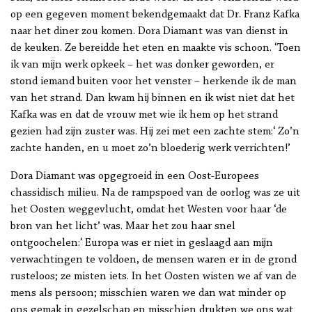
op een gegeven moment bekendgemaakt dat Dr. Franz Kafka
naar het diner zou komen. Dora Diamant was van dienst in
de keuken. Ze bereidde het eten en maakte vis schoon. ‘Toen
ik van mijn werk opkeek – het was donker geworden, er
stond iemand buiten voor het venster – herkende ik de man
van het strand. Dan kwam hij binnen en ik wist niet dat het
Kafka was en dat de vrouw met wie ik hem op het strand
gezien had zijn zuster was. Hij zei met een zachte stem:‘ Zo’n
zachte handen, en u moet zo’n bloederig werk verrichten!’
Dora Diamant was opgegroeid in een Oost-Europees
chassidisch milieu. Na de rampspoed van de oorlog was ze uit
het Oosten weggevlucht, omdat het Westen voor haar ‘de
bron van het licht’ was. Maar het zou haar snel
ontgoochelen:‘ Europa was er niet in geslaagd aan mijn
verwachtingen te voldoen, de mensen waren er in de grond
rusteloos; ze misten iets. In het Oosten wisten we af van de
mens als persoon; misschien waren we dan wat minder op
ons gemak in gezelschap en misschien drukten we ons wat