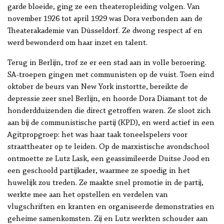
garde bloeide, ging ze een theateropleiding volgen. Van
november 1926 tot april 1929 was Dora verbonden aan de
Theaterakademie van Düsseldorf. Ze dwong respect af en
werd bewonderd om haar inzet en talent.
Terug in Berlijn, trof ze er een stad aan in volle beroering.
SA-troepen gingen met communisten op de vuist. Toen eind
oktober de beurs van New York instortte, bereikte de
depressie zeer snel Berlijn, en hoorde Dora Diamant tot de
honderdduizenden die direct getroffen waren. Ze sloot zich
aan bij de communistische partij (KPD), en werd actief in een
Agitpropgroep: het was haar taak toneelspelers voor
straattheater op te leiden. Op de marxistische avondschool
ontmoette ze Lutz Lask, een geassimileerde Duitse Jood en
een geschoold partijkader, waarmee ze spoedig in het
huwelijk zou treden. Ze maakte snel promotie in de partij,
werkte mee aan het opstellen en verdelen van
vlugschriften en kranten en organiseerde demonstraties en
geheime samenkomsten. Zij en Lutz werkten schouder aan