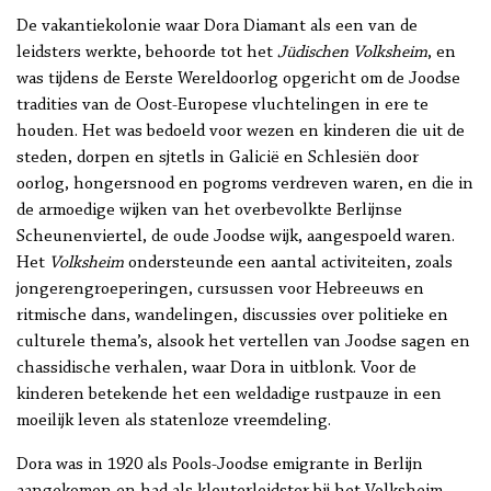
De vakantiekolonie waar Dora Diamant als een van de
leidsters werkte, behoorde tot het
Jüdischen Volksheim
, en
was tijdens de Eerste Wereldoorlog opgericht om de Joodse
tradities van de Oost-Europese vluchtelingen in ere te
houden. Het was bedoeld voor wezen en kinderen die uit de
steden, dorpen en sjtetls in Galicië en Schlesiën door
oorlog, hongersnood en pogroms verdreven waren, en die in
de armoedige wijken van het overbevolkte Berlijnse
Scheunenviertel, de oude Joodse wijk, aangespoeld waren.
Het
Volksheim
ondersteunde een aantal activiteiten, zoals
jongerengroeperingen, cursussen voor Hebreeuws en
ritmische dans, wandelingen, discussies over politieke en
culturele thema’s, alsook het vertellen van Joodse sagen en
chassidische verhalen, waar Dora in uitblonk. Voor de
kinderen betekende het een weldadige rustpauze in een
moeilijk leven als statenloze vreemdeling.
Dora was in 1920 als Pools-Joodse emigrante in Berlijn