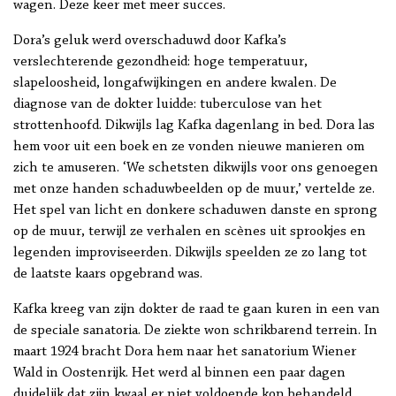
wagen. Deze keer met meer succes.
Dora’s geluk werd overschaduwd door Kafka’s
verslechterende gezondheid: hoge temperatuur,
slapeloosheid, longafwijkingen en andere kwalen. De
diagnose van de dokter luidde: tuberculose van het
strottenhoofd. Dikwijls lag Kafka dagenlang in bed. Dora las
hem voor uit een boek en ze vonden nieuwe manieren om
zich te amuseren. ‘We schetsten dikwijls voor ons genoegen
met onze handen schaduwbeelden op de muur,’ vertelde ze.
Het spel van licht en donkere schaduwen danste en sprong
op de muur, terwijl ze verhalen en scènes uit sprookjes en
legenden improviseerden. Dikwijls speelden ze zo lang tot
de laatste kaars opgebrand was.
Kafka kreeg van zijn dokter de raad te gaan kuren in een van
de speciale sanatoria. De ziekte won schrikbarend terrein. In
maart 1924 bracht Dora hem naar het sanatorium Wiener
Wald in Oostenrijk. Het werd al binnen een paar dagen
duidelijk dat zijn kwaal er niet voldoende kon behandeld