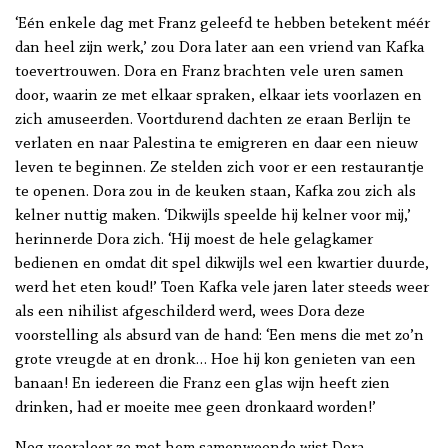
‘Eén enkele dag met Franz geleefd te hebben betekent méér
dan heel zijn werk,’ zou Dora later aan een vriend van Kafka
toevertrouwen. Dora en Franz brachten vele uren samen
door, waarin ze met elkaar spraken, elkaar iets voorlazen en
zich amuseerden. Voortdurend dachten ze eraan Berlijn te
verlaten en naar Palestina te emigreren en daar een nieuw
leven te beginnen. Ze stelden zich voor er een restaurantje
te openen. Dora zou in de keuken staan, Kafka zou zich als
kelner nuttig maken. ‘Dikwijls speelde hij kelner voor mij,’
herinnerde Dora zich. ‘Hij moest de hele gelagkamer
bedienen en omdat dit spel dikwijls wel een kwartier duurde,
werd het eten koud!’ Toen Kafka vele jaren later steeds weer
als een nihilist afgeschilderd werd, wees Dora deze
voorstelling als absurd van de hand: ‘Een mens die met zo’n
grote vreugde at en dronk… Hoe hij kon genieten van een
banaan! En iedereen die Franz een glas wijn heeft zien
drinken, had er moeite mee geen dronkaard worden!’