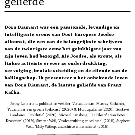
geliefde
Dora Diamant was een passionele, levendige en
intelligente vrouw van Oost-Europese Joodse
afkomst, die een van de belangrijkste schrijvers
van de twintigste eeuw het gelukkigste jaar van
zijn leven had bezorgd. Als Joodse, als vrouw, als
linkse activiste ervoer ze onderdrukking,
vervolging, brutale scheiding en de ellende van de
ballingschap. Ik presenteer u het onbekende leven
van Dora Diamant, de laatste geliefde van Franz
Kafka.
Johny Lenaerts is publicist en vertaler. Vertaalde o.m. Murray Bookchin,
‘Paden naar een groene toekomst’ (2020) & Municipalisme (2020); Gustave
Landauer, ‘Revolutie” (2020); Michael Lausberg, ‘De Filosofie van Peter
Kropotkin’ (2019); Simone Weil, ‘Onderdrukking en vrijheid’ (2018); Siegbert
Wolf, ‘Milly Witkop, anarchiste en feministe’ (2016).