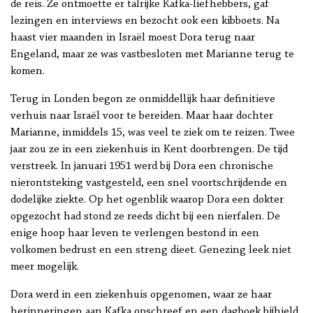
de reis. Ze ontmoette er talrijke Kafka-liefhebbers, gaf
lezingen en interviews en bezocht ook een kibboets. Na
haast vier maanden in Israël moest Dora terug naar
Engeland, maar ze was vastbesloten met Marianne terug te
komen.
Terug in Londen begon ze onmiddellijk haar definitieve
verhuis naar Israël voor te bereiden. Maar haar dochter
Marianne, inmiddels 15, was veel te ziek om te reizen. Twee
jaar zou ze in een ziekenhuis in Kent doorbrengen. De tijd
verstreek. In januari 1951 werd bij Dora een chronische
nierontsteking vastgesteld, een snel voortschrijdende en
dodelijke ziekte. Op het ogenblik waarop Dora een dokter
opgezocht had stond ze reeds dicht bij een nierfalen. De
enige hoop haar leven te verlengen bestond in een
volkomen bedrust en een streng dieet. Genezing leek niet
meer mogelijk.
Dora werd in een ziekenhuis opgenomen, waar ze haar
herinneringen aan Kafka opschreef en een dagboek bijhield.