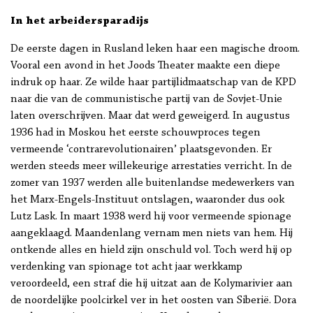
In het arbeidersparadijs
De eerste dagen in Rusland leken haar een magische droom.
Vooral een avond in het Joods Theater maakte een diepe
indruk op haar. Ze wilde haar partijlidmaatschap van de KPD
naar die van de communistische partij van de Sovjet-Unie
laten overschrijven. Maar dat werd geweigerd. In augustus
1936 had in Moskou het eerste schouwproces tegen
vermeende ‘contrarevolutionairen’ plaatsgevonden. Er
werden steeds meer willekeurige arrestaties verricht. In de
zomer van 1937 werden alle buitenlandse medewerkers van
het Marx-Engels-Instituut ontslagen, waaronder dus ook
Lutz Lask. In maart 1938 werd hij voor vermeende spionage
aangeklaagd. Maandenlang vernam men niets van hem. Hij
ontkende alles en hield zijn onschuld vol. Toch werd hij op
verdenking van spionage tot acht jaar werkkamp
veroordeeld, een straf die hij uitzat aan de Kolymarivier aan
de noordelijke poolcirkel ver in het oosten van Siberië. Dora