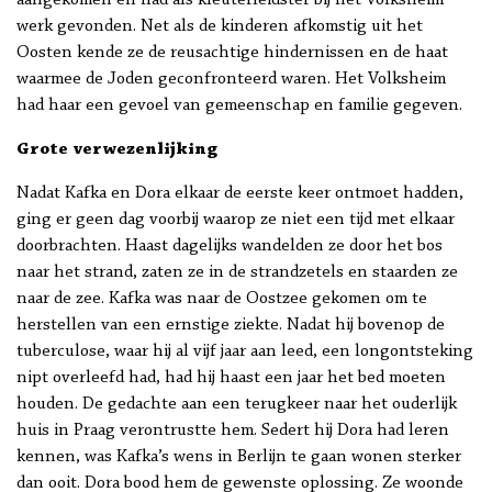
aangekomen en had als kleuterleidster bij het Volksheim
werk gevonden. Net als de kinderen afkomstig uit het
Oosten kende ze de reusachtige hindernissen en de haat
waarmee de Joden geconfronteerd waren. Het Volksheim
had haar een gevoel van gemeenschap en familie gegeven.
Grote verwezenlijking
Nadat Kafka en Dora elkaar de eerste keer ontmoet hadden,
ging er geen dag voorbij waarop ze niet een tijd met elkaar
doorbrachten. Haast dagelijks wandelden ze door het bos
naar het strand, zaten ze in de strandzetels en staarden ze
naar de zee. Kafka was naar de Oostzee gekomen om te
herstellen van een ernstige ziekte. Nadat hij bovenop de
tuberculose, waar hij al vijf jaar aan leed, een longontsteking
nipt overleefd had, had hij haast een jaar het bed moeten
houden. De gedachte aan een terugkeer naar het ouderlijk
huis in Praag verontrustte hem. Sedert hij Dora had leren
kennen, was Kafka’s wens in Berlijn te gaan wonen sterker
dan ooit. Dora bood hem de gewenste oplossing. Ze woonde