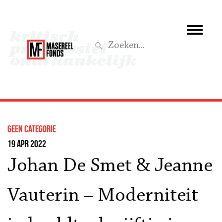
Wie we zijn
Wat we doen
Z
Activiteiten
Word lid
Geen categorie
Steun ons
19 apr 2022
Johan De Smet & Jeanne
Aktief
Vauterin – Moderniteit