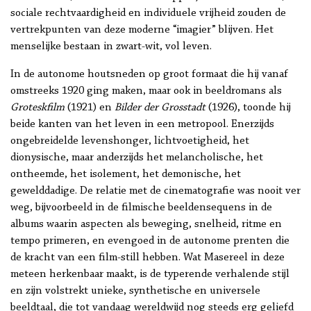
sociale rechtvaardigheid en individuele vrijheid zouden de
vertrekpunten van deze moderne “imagier” blijven. Het
menselijke bestaan in zwart-wit, vol leven.
In de autonome houtsneden op groot formaat die hij vanaf
omstreeks 1920 ging maken, maar ook in beeldromans als
Groteskfilm
(1921) en
Bilder der Grosstadt
(1926), toonde hij
beide kanten van het leven in een metropool. Enerzijds
ongebreidelde levenshonger, lichtvoetigheid, het
dionysische, maar anderzijds het melancholische, het
ontheemde, het isolement, het demonische, het
gewelddadige. De relatie met de cinematografie was nooit ver
weg, bijvoorbeeld in de filmische beeldensequens in de
albums waarin aspecten als beweging, snelheid, ritme en
tempo primeren, en evengoed in de autonome prenten die
de kracht van een film-still hebben. Wat Masereel in deze
meteen herkenbaar maakt, is de typerende verhalende stijl
en zijn volstrekt unieke, synthetische en universele
beeldtaal, die tot vandaag wereldwijd nog steeds erg geliefd