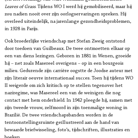
Leaves of Grass
.
Tijdens WO I werd hij gemobiliseerd, maar hij
zou nadien nooit over zijn oorlogservaringen spreken. Hij
overleed uiteindelijk, na jarenlange gezondheidsproblemen,
in 1928 in Parijs.
Ook broederlijke vriendschap met Stefan Zweig ontstond
door toedoen van Guilbeaux. De twee ontmoetten elkaar op
een van diens lezingen. Geboren in 1881 in Wenen, groeide
hij – net zoals Masereel overigens – op in een bourgeois
milieu. Gedurende zijn carrière oogstte de Joodse auteur met
zijn literair oeuvre internationaal succes. Toen hij tijdens WO
II weigerde om zich kritisch op te stellen tegenover het
naziregime, was Masereel een van de weinigen die nog
contact met hem onderhield. In 1942 pleegde hij, samen met
zijn tweede vrouw, zelfmoord in zijn toenmalige woning in
Brazilië. De twee vriendschapsbanden worden in de
tentoonstellingsruimte geïllustreerd aan de hand van
bewaarde briefwisseling, foto’s, tijdschriften, illustraties en
boeken.