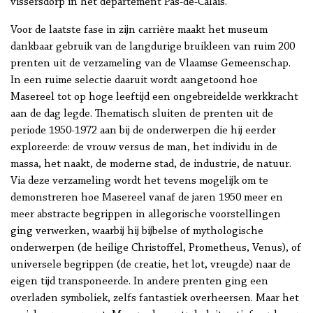
vissersdorp in het departement Pas-de-Calais.
Voor de laatste fase in zijn carrière maakt het museum
dankbaar gebruik van de langdurige bruikleen van ruim 200
prenten uit de verzameling van de Vlaamse Gemeenschap.
In een ruime selectie daaruit wordt aangetoond hoe
Masereel tot op hoge leeftijd een ongebreidelde werkkracht
aan de dag legde. Thematisch sluiten de prenten uit de
periode 1950-1972 aan bij de onderwerpen die hij eerder
exploreerde: de vrouw versus de man, het individu in de
massa, het naakt, de moderne stad, de industrie, de natuur.
Via deze verzameling wordt het tevens mogelijk om te
demonstreren hoe Masereel vanaf de jaren 1950 meer en
meer abstracte begrippen in allegorische voorstellingen
ging verwerken, waarbij hij bijbelse of mythologische
onderwerpen (de heilige Christoffel, Prometheus, Venus), of
universele begrippen (de creatie, het lot, vreugde) naar de
eigen tijd transponeerde. In andere prenten ging een
overladen symboliek, zelfs fantastiek overheersen. Maar het