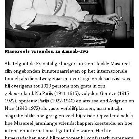
Masereels vrienden in Amsab-ISG
Als telg uit de Franstalige burgerij in Gent leidde Masereel
zijn ongebonden kunstenaarsleven op het internationale
toneel; als dienstweigeraar en overtuigd vredesactivist was
hij overigens tot 1929 persona non grata in zijn
geboorteland. Na Parijs (1911-1915), volgden Genève (1915-
1922), opnieuw Parijs (1922-1940) en afwisselend Avignon en
Nice (1940-1972) als vaste verblijfplaatsen, maar uit zijn
biografie blijkt hoe graag en veel hij reisde. Opvallend ook is
hoe Masereel jarenlange vriendschappen koesterde, en hoe
intens en internationaal getint die waren. Hechte
kameraadschap vond hij niet zozeer bij confraterkunstenaars,