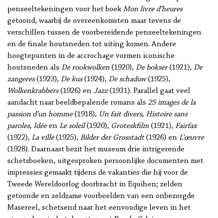
penseeltekeningen voor het boek
Mon livre d’heures
getoond, waarbij de overeenkomsten maar tevens de
verschillen tussen de voorbereidende penseeltekeningen
en de finale houtsneden tot uiting komen. Andere
hoogtepunten in de accrochage vormen iconische
houtsneden als
De rookwolken
(1920),
De bokser
(1921),
De
zangeres
(1923),
De kus
(1924),
De schaduw
(1925),
Wolkenkrabbers
(1926) en
Jazz
(1931). Parallel gaat veel
aandacht naar beeldbepalende romans als
25 images de la
passion d’un homme
(1918),
Un fait divers
,
Histoire sans
paroles
,
Idée
en
Le soleil
(1920),
Groteskfilm
(1921),
Fairfax
(1922),
La ville
(1925),
Bilder der Grosstadt
(1926) en
L’œuvre
(1928). Daarnaast bezit het museum drie intrigerende
schetsboeken, uitgesproken persoonlijke documenten met
impressies gemaakt tijdens de vakanties die hij voor de
Tweede Wereldoorlog doorbracht in Equihen; zelden
getoonde en zeldzame voorbeelden van een onbezorgde
Masereel, schetsend naar het eenvoudige leven in het