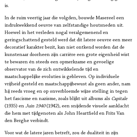
is.
In de ruim veertig jaar die volgden, bouwde Masereel een
indrukwekkend oeuvre van zelfstandige houtsneden uit.
Hoewel in het verleden nogal veralgemenend en
geringschattend gesteld werd dat dit latere oeuvre een meer
decoratief karakter bezit, kan niet ontkend worden dat de
kunstenaar doorheen zijn carrière een grote eigenheid wist
te bewaren én steeds een opmerkzame en gevoelige
observator van de zich ontwikkelende tijd en
maatschappelijke evoluties is gebleven. Op individuele
vrijheid gesteld en maatschappijbewust als geen ander, nam
hij reeds vroeg en op onverbloemde wijze stelling in tegen
het fascisme en nazisme, zoals blijkt uit albums als
Capitale
(1935) en
Juin 1940
(1942), een snijdende visuele aanklacht
die hem met tijdgenoten als John Heartfield en Frits Van
den Berghe verbindt.
Voor wat de latere jaren betreft, zou de dualiteit in zijn