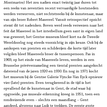
Montmartre)
. Het zou nadien exact twintig jaar duren tot
een reeks van zeventien recent vervaardigde houtsneden
werden verworven, niet rechtstreeks bij de kunstenaar, maar
van zijn broer Robert Masereel. Vanuit retrospectief opzicht
stemt dit tot nadenken. Boven werd reeds verwezen naar het
feit dat Masereel in het interbellum geen sant in eigen land
was geweest; het Gentse museum bleef kort na de Tweede
Wereldoorlog nog steeds voorzichtig in zijn keuze. Ook bij de
aankopen van prenten en schilderijen die korte tijd later
volgden bleef Masereels broer de tussenpersoon. Pas in
1969, op het einde van Masereels leven, werden in een
Brusselse privéverzameling een tiental prenten aangekocht
daterend van de jaren 1920 en 1930. En nog in 1971 kocht
het museum bij de Gentse Galerie Vyncke-Van Eyck opnieuw
vier (late) prenten. Even terugkerend in de tijd is het
opvallend dat de kunstenaar in Gent, de stad waar hij
opgroeide, pas museale erkenning kreeg in 1951, toen een
rondreizende even – slechts een maandlang – Gent
aandeed, alvorens naar Luik te trekken. De eerste grote