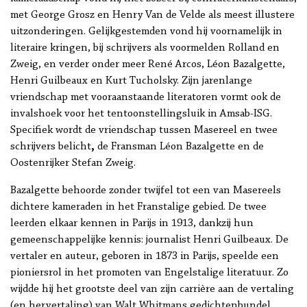
met George Grosz en Henry Van de Velde als meest illustere
uitzonderingen. Gelijkgestemden vond hij voornamelijk in
literaire kringen, bij schrijvers als voormelden Rolland en
Zweig, en verder onder meer René Arcos, Léon Bazalgette,
Henri Guilbeaux en Kurt Tucholsky. Zijn jarenlange
vriendschap met vooraanstaande literatoren vormt ook de
invalshoek voor het tentoonstellingsluik in Amsab-ISG.
Specifiek wordt de vriendschap
tussen
Masereel en twee
schrijvers belicht
,
de Fransman Léon Bazalgette en de
Oostenrijker Stefan Zweig.
Bazalgette behoorde zonder twijfel tot een van Masereels
dichtere kameraden in het Franstalige gebied. De twee
leerden elkaar kennen in Parijs in 1913, dankzij hun
gemeenschappelijke kennis: journalist Henri Guilbeaux. De
vertaler en auteur, geboren in 1873 in Parijs, speelde een
pioniersrol in het promoten van Engelstalige literatuur. Zo
wijdde hij het grootste deel van zijn carrière aan de vertaling
(en hervertaling) van Walt Whitmans gedichtenbundel