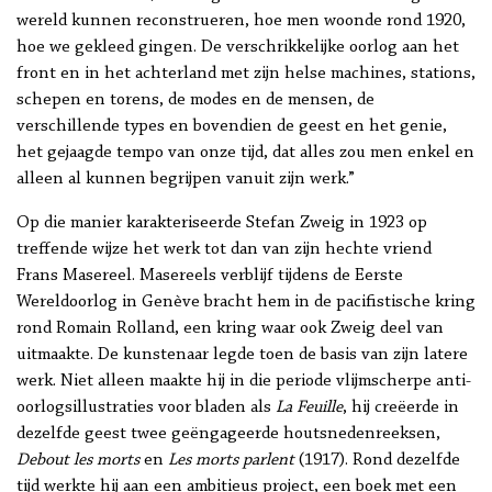
wereld kunnen reconstrueren, hoe men woonde rond 1920,
hoe we gekleed gingen. De verschrikkelijke oorlog aan het
front en in het achterland met zijn helse machines, stations,
schepen en torens, de modes en de mensen, de
verschillende types en bovendien de geest en het genie,
het gejaagde tempo van onze tijd, dat alles zou men enkel en
alleen al kunnen begrijpen vanuit zijn werk.”
Op die manier karakteriseerde Stefan Zweig in 1923 op
treffende wijze het werk tot dan van zijn hechte vriend
Frans Masereel. Masereels verblijf tijdens de Eerste
Wereldoorlog in Genève bracht hem in de pacifistische kring
rond Romain Rolland, een kring waar ook Zweig deel van
uitmaakte. De kunstenaar legde toen de basis van zijn latere
werk. Niet alleen maakte hij in die periode vlijmscherpe anti-
oorlogsillustraties voor bladen als
La Feuille
, hij creëerde in
dezelfde geest twee geëngageerde houtsnedenreeksen,
Debout les morts
en
Les morts parlent
(1917). Rond dezelfde
tijd werkte hij aan een ambitieus project, een boek met een