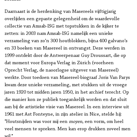
Daarnaast is de herdenking van Masereels vijftigjarig
overlijden een gepaste gelegenheid om de waardevolle
collectie van Amsab-ISG met topstukken in de kijker te
zetten: in 2003 nam Amsab-ISG namelijk een unieke
verzameling van zo’n 300 houtblokken, bijna 400 galvano’s
en 33 boeken van Masereel in ontvangst. Deze werden in
1999 ontdekt door de Antwerpenaar Guy Droussart, die op
dat moment voor Europa Verlag in Zürich (voorheen
Oprecht Verlag, de naoorlogse uitgever van Masereel)
werkte. Door toedoen van Masereel-biograaf Joris Van Parys
kwam deze unieke verzameling, met stukken uit de vroege
jaren 1920 tot midden jaren 1950, in het archief terecht. Op
die manier kon ze publiek toegankelijk worden en dat sluit
aan bij de artistieke visie van Masereel. In een interview uit
1961 met Ast Fonteyne, in zijn atelier in Nice, stelde hij:
“Houtsnijden was voor mij een
moyen
, een vorm, om heel
veel mensen te spreken. Men kan erop drukken zoveel men
wil.”