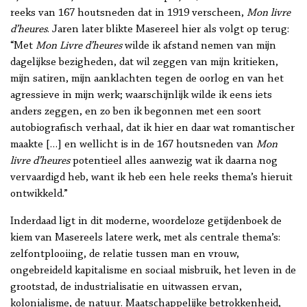
reeks van 167 houtsneden dat in 1919 verscheen,
Mon livre
d’heures
. Jaren later blikte Masereel hier als volgt op terug:
“Met
Mon Livre d’heures
wilde ik afstand nemen van mijn
dagelijkse bezigheden, dat wil zeggen van mijn kritieken,
mijn satiren, mijn aanklachten tegen de oorlog en van het
agressieve in mijn werk; waarschijnlijk wilde ik eens iets
anders zeggen, en zo ben ik begonnen met een soort
autobiografisch verhaal, dat ik hier en daar wat romantischer
maakte […] en wellicht is in de 167 houtsneden van
Mon
livre d’heures
potentieel alles aanwezig wat ik daarna nog
vervaardigd heb, want ik heb een hele reeks thema’s hieruit
ontwikkeld.”
Inderdaad ligt in dit moderne, woordeloze getijdenboek de
kiem van Masereels latere werk, met als centrale thema’s:
zelfontplooiing, de relatie tussen man en vrouw,
ongebreideld kapitalisme en sociaal misbruik, het leven in de
grootstad, de industrialisatie en uitwassen ervan,
kolonialisme, de natuur. Maatschappelijke betrokkenheid,