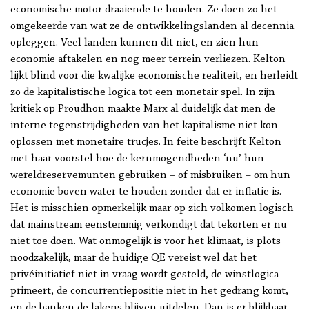
economische motor draaiende te houden. Ze doen zo het
omgekeerde van wat ze de ontwikkelingslanden al decennia
opleggen. Veel landen kunnen dit niet, en zien hun
economie aftakelen en nog meer terrein verliezen. Kelton
lijkt blind voor die kwalijke economische realiteit, en herleidt
zo de kapitalistische logica tot een monetair spel. In zijn
kritiek op Proudhon maakte Marx al duidelijk dat men de
interne tegenstrijdigheden van het kapitalisme niet kon
oplossen met monetaire trucjes. In feite beschrijft Kelton
met haar voorstel hoe de kernmogendheden ‘nu’ hun
wereldreservemunten gebruiken – of misbruiken – om hun
economie boven water te houden zonder dat er inflatie is.
Het is misschien opmerkelijk maar op zich volkomen logisch
dat mainstream eenstemmig verkondigt dat tekorten er nu
niet toe doen. Wat onmogelijk is voor het klimaat, is plots
noodzakelijk, maar de huidige QE vereist wel dat het
privéinitiatief niet in vraag wordt gesteld, de winstlogica
primeert, de concurrentiepositie niet in het gedrang komt,
en de banken de lakens blijven uitdelen. Dan is er blijkbaar