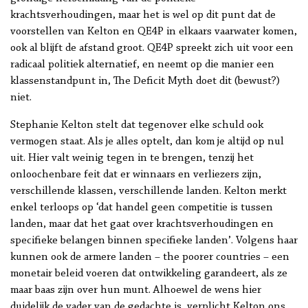
krachtsverhoudingen, maar het is wel op dit punt dat de
voorstellen van Kelton en QE4P in elkaars vaarwater komen,
ook al blijft de afstand groot. QE4P spreekt zich uit voor een
radicaal politiek alternatief, en neemt op die manier een
klassenstandpunt in, The Deficit Myth doet dit (bewust?)
niet.
Stephanie Kelton stelt dat tegenover elke schuld ook
vermogen staat. Als je alles optelt, dan kom je altijd op nul
uit. Hier valt weinig tegen in te brengen, tenzij het
onloochenbare feit dat er winnaars en verliezers zijn,
verschillende klassen, verschillende landen. Kelton merkt
enkel terloops op ‘dat handel geen competitie is tussen
landen, maar dat het gaat over krachtsverhoudingen en
specifieke belangen binnen specifieke landen’. Volgens haar
kunnen ook de armere landen – the poorer countries – een
monetair beleid voeren dat ontwikkeling garandeert, als ze
maar baas zijn over hun munt. Alhoewel de wens hier
duidelijk de vader van de gedachte is, verplicht Kelton ons