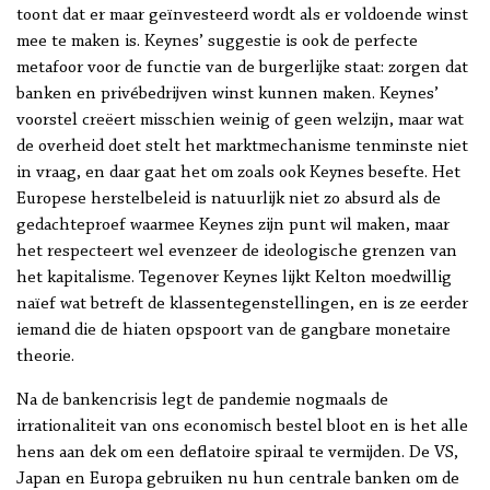
toont dat er maar geïnvesteerd wordt als er voldoende winst
mee te maken is. Keynes’ suggestie is ook de perfecte
metafoor voor de functie van de burgerlijke staat: zorgen dat
banken en privébedrijven winst kunnen maken. Keynes’
voorstel creëert misschien weinig of geen welzijn, maar wat
de overheid doet stelt het marktmechanisme tenminste niet
in vraag, en daar gaat het om zoals ook Keynes besefte. Het
Europese herstelbeleid is natuurlijk niet zo absurd als de
gedachteproef waarmee Keynes zijn punt wil maken, maar
het respecteert wel evenzeer de ideologische grenzen van
het kapitalisme. Tegenover Keynes lijkt Kelton moedwillig
naïef wat betreft de klassentegenstellingen, en is ze eerder
iemand die de hiaten opspoort van de gangbare monetaire
theorie.
Na de bankencrisis legt de pandemie nogmaals de
irrationaliteit van ons economisch bestel bloot en is het alle
hens aan dek om een deflatoire spiraal te vermijden. De VS,
Japan en Europa gebruiken nu hun centrale banken om de