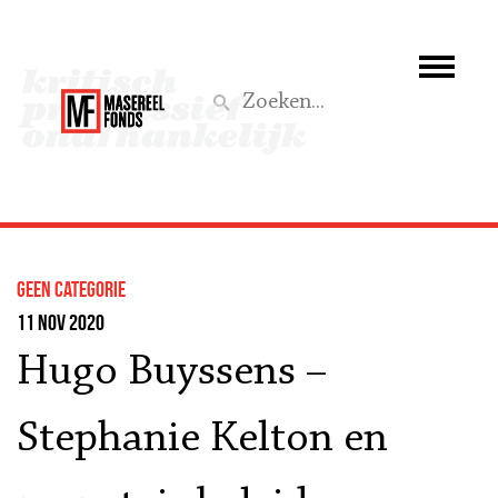
Wie we zijn
Wat we doen
Z
Activiteiten
Word lid
Geen categorie
Steun ons
11 nov 2020
Hugo Buyssens –
Aktief
Stephanie Kelton en