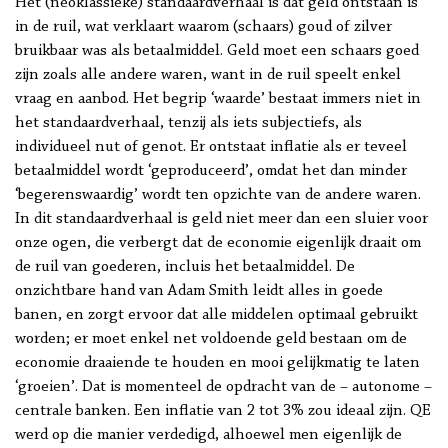
Het (neoklassieke) standaardverhaal is dat geld ontstaan is
in de ruil, wat verklaart waarom (schaars) goud of zilver
bruikbaar was als betaalmiddel. Geld moet een schaars goed
zijn zoals alle andere waren, want in de ruil speelt enkel
vraag en aanbod. Het begrip ‘waarde’ bestaat immers niet in
het standaardverhaal, tenzij als iets subjectiefs, als
individueel nut of genot. Er ontstaat inflatie als er teveel
betaalmiddel wordt ‘geproduceerd’, omdat het dan minder
‘begerenswaardig’ wordt ten opzichte van de andere waren.
In dit standaardverhaal is geld niet meer dan een sluier voor
onze ogen, die verbergt dat de economie eigenlijk draait om
de ruil van goederen, incluis het betaalmiddel. De
onzichtbare hand van Adam Smith leidt alles in goede
banen, en zorgt ervoor dat alle middelen optimaal gebruikt
worden; er moet enkel net voldoende geld bestaan om de
economie draaiende te houden en mooi gelijkmatig te laten
‘groeien’. Dat is momenteel de opdracht van de – autonome –
centrale banken. Een inflatie van 2 tot 3% zou ideaal zijn. QE
werd op die manier verdedigd, alhoewel men eigenlijk de