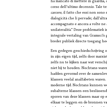
ha mancato di mettere in guardia, c
corso dell’ultimo decennio. Tale te
carcere
, il fatto che essi non sono 
dialogicità che li pervade; dall’al
accompagnato e ancora a volte ne a
unilateralità.” Deze problematiek 
integrale vertaling van Gramsci’s 
breder publiek directe toegang hee
Een gedegen geschiedschrijving ov
in zijn eigen tijd, zelfs door marx
zelfs nu te kijken naar wat versc
niet bij te houden. Nochtans waren
hadden gevormd over de samenlevin
klassen veelal analfabeten waren.
moderne tijd. Nochtans kunnen we
subalterne klassen een beslissende
sporen van deze klassen maar op e
elkaar te leggen en de bronnen va