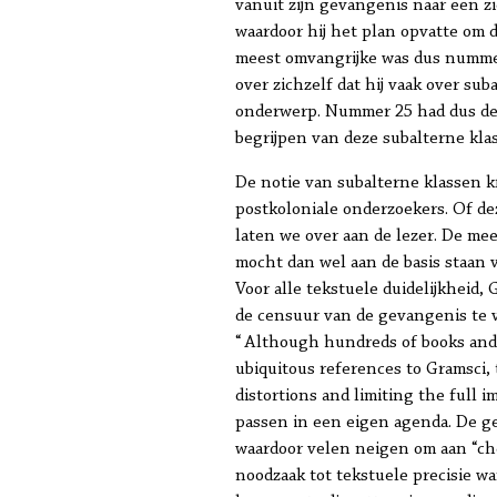
vanuit zijn gevangenis naar een zi
waardoor hij het plan opvatte om 
meest omvangrijke was dus nummer
over zichzelf dat hij vaak over s
onderwerp. Nummer 25 had dus de 
begrijpen van deze subalterne kla
De notie van subalterne klassen k
postkoloniale onderzoekers. Of de
laten we over aan de lezer. De mee
mocht dan wel aan de basis staan v
Voor alle tekstuele duidelijkheid,
de censuur van de gevangenis te v
“ Although hundreds of books and 
ubiquitous references to Gramsci, t
distortions and limiting the full 
passen in een eigen agenda. De 
waardoor velen neigen om aan “cher
noodzaak tot tekstuele precisie wan