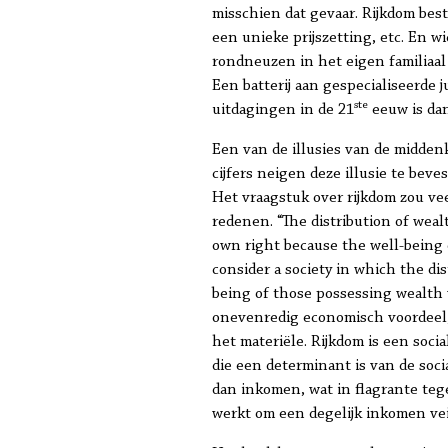
misschien dat gevaar. Rijkdom bes
een unieke prijszetting, etc. En w
rondneuzen in het eigen familiaal 
Een batterij aan gespecialiseerde
ste
uitdagingen in de 21
eeuw is dan
Een van de illusies van de midden
cijfers neigen deze illusie te bev
Het vraagstuk over rijkdom zou ve
redenen. “The distribution of weal
own right because the well-being o
consider a society in which the di
being of those possessing wealth w
onevenredig economisch voordeel, 
het materiële. Rijkdom is een soci
die een determinant is van de soc
dan inkomen, wat in flagrante teg
werkt om een degelijk inkomen vei