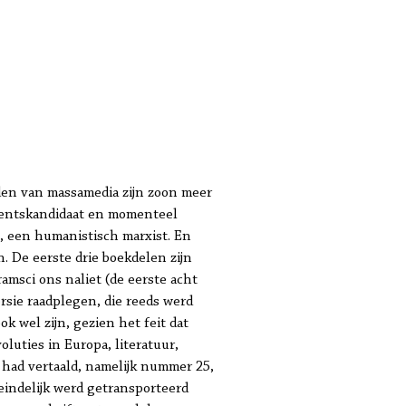
jden van massamedia zijn zoon meer
sidentskandidaat en momenteel
n, een humanistisch marxist. En
. De eerste drie boekdelen zijn
msci ons naliet (de eerste acht
ersie raadplegen, die reeds werd
k wel zijn, gezien het feit dat
oluties in Europa, literatuur,
g had vertaald, namelijk nummer 25,
 eindelijk werd getransporteerd