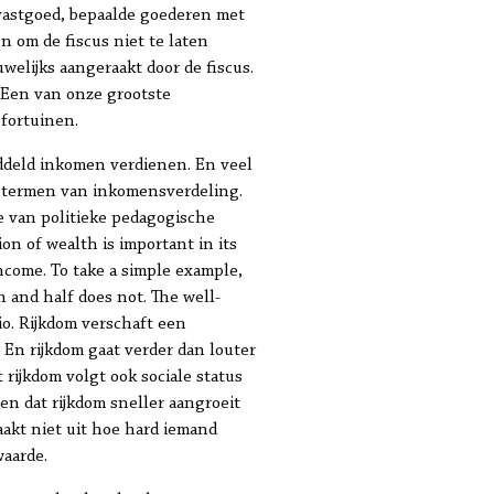
 vastgoed, bepaalde goederen met
n om de fiscus niet te laten
welijks aangeraakt door de fiscus.
 Een van onze grootste
 fortuinen.
iddeld inkomen verdienen. En veel
in termen van inkomensverdeling.
e van politieke pedagogische
on of wealth is important in its
income. To take a simple example,
h and half does not. The well-
io. Rijkdom verschaft een
En rijkdom gaat verder dan louter
 rijkdom volgt ook sociale status
en dat rijkdom sneller aangroeit
akt niet uit hoe hard iemand
waarde.