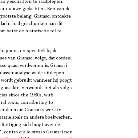
 aan geschriften te raadplegen,
door nieuwe gedachten. Een van de
rootste belang. Gramsci ontdekte
andacht had geschonken aan dit
 beter de historische rol te
appers, en specifiek bij de
ses van Gramsci volgt, dat oordeel
lasse quasi verdwenen is. Gramsci
klassenanalyse wilde uitdiepen.
p” wordt gebruikt wanneer hij poogt
g maakte, verwoordt het als volgt:
ies since the 1980s, with
ral texts, contributing to
e tendens om Gramsci’s werk te
atie zoals in andere boekwerken,
 Buttigieg zich buigt over de
i”, contro cui lo stesso Gramsci non