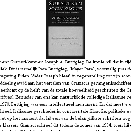
ent Gramsci-kenner: Joseph A. Buttigieg. De ironie wil dat in ti
liek. Dit is namelijk Pete Buttigieg, “Mayor Pete”, voormalig pre
egering Biden. Vader Joseph bleef, in tegenstelling tot zijn zoo
eddeels gewijd aan het vertalen van Gramsci’s gevangenisschriften
erkomt op de helft van de totale hoeveelheid geschriften die Gra
riftjes). Eenieder van ons kan natuurlijk de volledige Italiaanse v
970. Buttigieg was een intellectueel monument. En dat moet je oo
reef: Italiaanse geschiedenis, continentale filosofie, politieke ev
f net op het moment dat hij een van de belangrijkste schriften no
e klassen. Gramsci schreef dit tijdens de zomer van 1934, toen hij