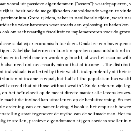
taat vooral uit passieve eigendommen (“assets”): waardepapieren,
ie rijk is, bezit ook de mogelijkheden om voldoende wegen te vinde
patrimonium. Grote rijkdom, zeker in neoliberale tijden, wordt nau
 juridische zakenkantoren weet steeds een oplossing te bedenken.
 ook om rechtvaardige fiscaliteit te implementeren voor de grote
klasse is dat zij er economisch toe doen. Omdat ze een bovengem
estigen. Zakelijke katernen in kranten spreken quasi uitsluitend 
el meer in beeld moeten worden gebracht, al was het maar omwill
th also need not necessarily mirror that of income … The distributi
f individuals is affected by their wealth independently of their 
stribution of income is equal, but half of the population has wealt
ill exceed that of those without wealth”. En de redenen zijn leg
en het beïnvloedt op de meest directe manier alle levenskeuzes. 
ale macht die invloed kan uitoefenen op de besluitvorming. En met
iale ordening van een samenleving. Alsook is het empirisch bewez
enstelling staat tegenover de mythe van de selfmade man. Het ma
lig te stellen, passieve eigendommen stijgen sowieso sneller in 