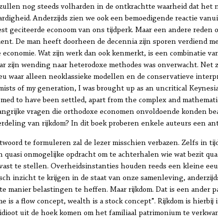
zullen nog steeds volharden in de ontkrachtte waarheid dat het 
ardigheid. Anderzijds zien we ook een bemoedigende reactie van
st geciteerde econoom van ons tijdperk. Maar een andere reden o
ient. De man heeft doorheen de decennia zijn sporen verdiend met
 economie. Wat zijn werk dan ook kenmerkt, is een combinatie va
ar zijn wending naar heterodoxe methodes was onverwacht. Net zo
eu waar alleen neoklassieke modellen en de conservatieve inter
mists of my generation, I was brought up as an uncritical Keynes
emed to have been settled, apart from the complex and mathematica
langrijke vragen die orthodoxe economen onvoldoende konden be
erdeling van rijkdom? In dit boek proberen enkele auteurs een a
twoord te formuleren zal de lezer misschien verbazen. Zelfs in ti
en quasi onmogelijke opdracht om te achterhalen wie wat bezit qua
ast te stellen. Overheidsinstanties houden reeds een kleine eeuw 
tisch inzicht te krijgen in de staat van onze samenleving, anderzi
te manier belastingen te heffen. Maar rijkdom. Dat is een ander 
is a flow concept, wealth is a stock concept”. Rijkdom is hierbij 
 idioot uit de hoek komen om het familiaal patrimonium te verkwa