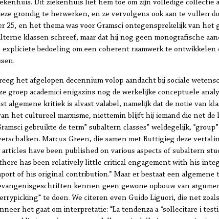
ekenhuis. Dit ziekenhuis liet hem toe om zijn volledige collectie
deze grondig te herwerken, en ze vervolgens ook aan te vullen 
 25, en het thema was voor Gramsci ontegensprekelijk van het g
ubalterne klassen schreef, maar dat hij nog geen monografische a
expliciete bedoeling om een coherent raamwerk te ontwikkelen om
ssen.
reeg het afgelopen decennium volop aandacht bij sociale wetensch
ze groep academici enigszins nog de werkelijke conceptuele analy
st algemene kritiek is alvast valabel, namelijk dat de notie van k
an het cultureel marxisme, niettemin blijft hij iemand die net de 
 Gramsci gebruikte de term” subaltern classes” weldegelijk, “grou
erschalken. Marcus Green, die samen met Buttigieg deze vertalin
articles have been published on various aspects of subaltern stud
here has been relatively little critical engagement with his integ
import of his original contribution.” Maar er bestaat een algemen
gevangenisgeschriften kennen geen gewone opbouw van argument
rypicking” te doen. We citeren even Guido Liguori, die net zoals
neer het gaat om interpretatie: “La tendenza a “sollecitare i test