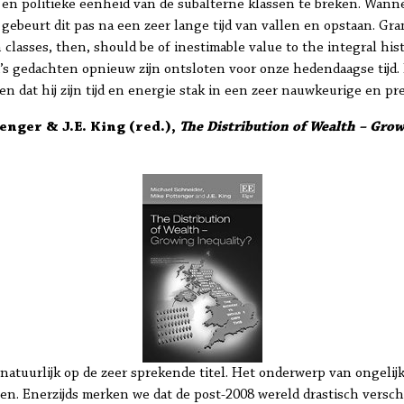
le en politieke eenheid van de subalterne klassen te breken. Wann
ebeurt dit pas na een zeer lange tijd van vallen en opstaan. Gram
 classes, then, should be of inestimable value to the integral hi
i’s gedachten opnieuw zijn ontsloten voor onze hedendaagse tijd
dat hij zijn tijd en energie stak in een zeer nauwkeurige en pre
enger & J.E. King (red.),
The Distribution of Wealth – Grow
l natuurlijk op de zeer sprekende titel. Het onderwerp van ongelij
nen. Enerzijds merken we dat de post-2008 wereld drastisch verschi