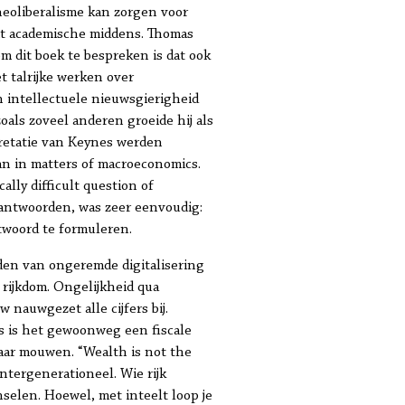
neoliberalisme kan zorgen voor
uit academische middens. Thomas
m dit boek te bespreken is dat ook
 talrijke werken over
n intellectuele nieuwsgierigheid
als zoveel anderen groeide hij als
pretatie van Keynes werden
ian in matters of macroeconomics.
lly difficult question of
antwoorden, was zeer eenvoudig:
ntwoord te formuleren.
jden van ongeremde digitalisering
 rijkdom. Ongelijkheid qua
nauwgezet alle cijfers bij.
jds is het gewoonweg een fiscale
paar mouwen. “Wealth is not the
intergenerationeel. Wie rijk
nselen. Hoewel, met inteelt loop je