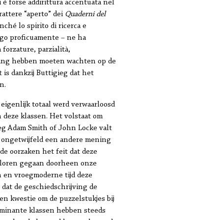
 è forse addirittura accentuata nel
arattere “aperto” dei
Quaderni del
nché lo spirito di ricerca e
lungo proficuamente – ne ha
orzature, parzialità,
er lang hebben moeten wachten op de
 is dankzij Buttigieg dat het
n.
eigenlijk totaal werd verwaarloosd
an deze klassen. Het volstaat om
weg Adam Smith of John Locke valt
die ongetwijfeld een andere mening
de oorzaken het feit dat deze
erloren gegaan doorheen onze
 en vroegmoderne tijd deze
 dat de geschiedschrijving de
en kwestie om de puzzelstukjes bij
dominante klassen hebben steeds