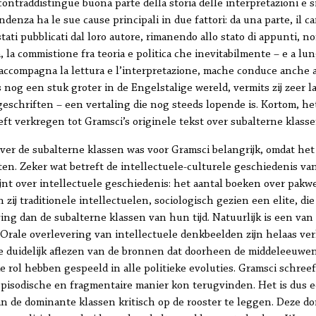
ontraddistingue buona parte della storia delle interpretazioni e si
ndenza ha le sue cause principali in due fattori: da una parte, il c
stati pubblicati dal loro autore, rimanendo allo stato di appunti, no
tra, la commistione fra teoria e politica che inevitabilmente – e a 
ccompagna la lettura e l’interpretazione, mache conduce anche a f
is nog een stuk groter in de Engelstalige wereld, vermits zij ze
geschriften – een vertaling die nog steeds lopende is. Kortom, het
ft verkregen tot Gramsci’s originele tekst over subalterne klasse
er de subalterne klassen was voor Gramsci belangrijk, omdat het 
isten. Zeker wat betreft de intellectuele-culturele geschiedenis v
hijnt over intellectuele geschiedenis: het aantal boeken over pak
 zij traditionele intellectuelen, sociologisch gezien een elite, 
g dan de subalterne klassen van hun tijd. Natuurlijk is een van 
 Orale overlevering van intellectuele denkbeelden zijn helaas v
 duidelijk aflezen van de bronnen dat doorheen de middeleeuwen
 rol hebben gespeeld in alle politieke evoluties. Gramsci schreef
pisodische en fragmentaire manier kon terugvinden. Het is dus e
n de dominante klassen kritisch op de rooster te leggen. Deze 