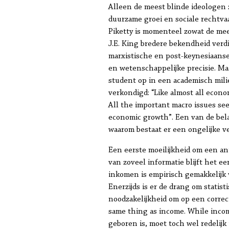
Alleen de meest blinde ideologen 
duurzame groei en sociale rechtva
Piketty is momenteel zowat de mee
J.E. King bredere bekendheid verd
marxistische en post-keynesiaanse
en wetenschappelijke precisie. Ma
student op in een academisch mili
verkondigd: “Like almost all econo
All the important macro issues se
economic growth”. Een van de be
waarom bestaat er een ongelijke v
Een eerste moeilijkheid om een an
van zoveel informatie blijft het e
inkomen is empirisch gemakkelijk v
Enerzijds is er de drang om statis
noodzakelijkheid om op een correc
same thing as income. While income 
geboren is, moet toch wel redelijk