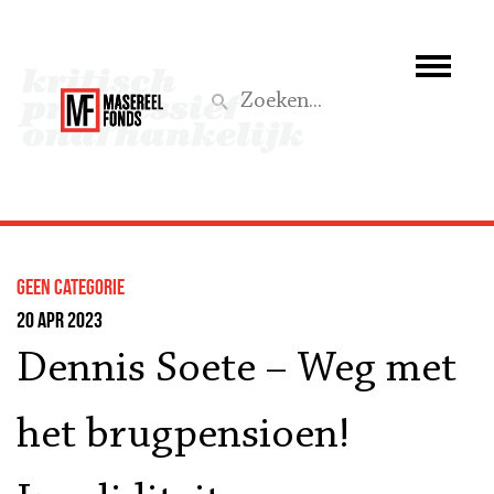
Wie we zijn
Wat we doen
Z
Activiteiten
Word lid
Geen categorie
Steun ons
20 apr 2023
Dennis Soete – Weg met
Aktief
het brugpensioen!