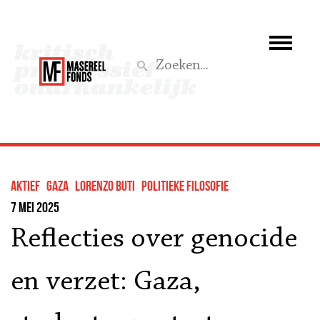
Wie we zijn
Wat we doen
Z
Activiteiten
Word lid
Aktief
Gaza
Lorenzo Buti
Politieke filosofie
Steun ons
7 mei 2025
Reflecties over genocide
Aktief
en verzet: Gaza,