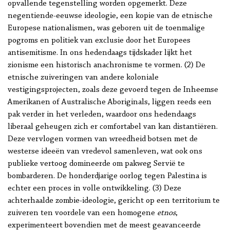
opvallende tegenstelling worden opgemerkt. Deze
negentiende-eeuwse ideologie, een kopie van de etnische
Europese nationalismen, was geboren uit de toenmalige
pogroms en politiek van exclusie door het Europees
antisemitisme. In ons hedendaags tijdskader lijkt het
zionisme een historisch anachronisme te vormen. (2) De
etnische zuiveringen van andere koloniale
vestigingsprojecten, zoals deze gevoerd tegen de Inheemse
Amerikanen of Australische Aboriginals, liggen reeds een
pak verder in het verleden, waardoor ons hedendaags
liberaal geheugen zich er comfortabel van kan distantiëren.
Deze vervlogen vormen van wreedheid botsen met de
westerse ideeën van vredevol samenleven, wat ook ons
publieke vertoog domineerde om pakweg Servië te
bombarderen. De honderdjarige oorlog tegen Palestina is
echter een proces in volle ontwikkeling. (3) Deze
achterhaalde zombie-ideologie, gericht op een territorium te
zuiveren ten voordele van een homogene
etnos
,
experimenteert bovendien met de meest geavanceerde