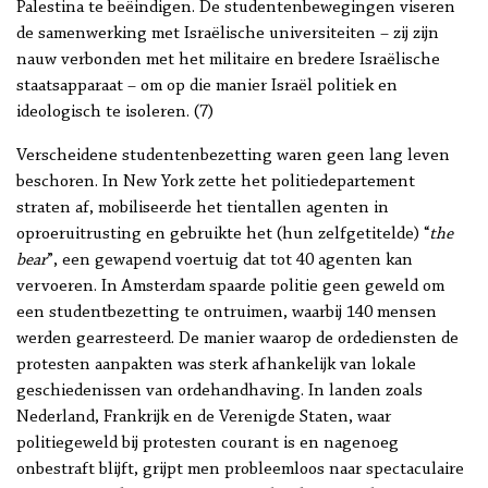
Palestina te beëindigen. De studentenbewegingen viseren
de samenwerking met Israëlische universiteiten – zij zijn
nauw verbonden met het militaire en bredere Israëlische
staatsapparaat – om op die manier Israël politiek en
ideologisch te isoleren. (7)
Verscheidene studentenbezetting waren geen lang leven
beschoren. In New York zette het politiedepartement
straten af, mobiliseerde het tientallen agenten in
oproeruitrusting en gebruikte het (hun zelfgetitelde) “
the
bear
”, een gewapend voertuig dat tot 40 agenten kan
vervoeren. In Amsterdam spaarde politie geen geweld om
een studentbezetting te ontruimen, waarbij 140 mensen
werden gearresteerd. De manier waarop de ordediensten de
protesten aanpakten was sterk afhankelijk van lokale
geschiedenissen van ordehandhaving. In landen zoals
Nederland, Frankrijk en de Verenigde Staten, waar
politiegeweld bij protesten courant is en nagenoeg
onbestraft blijft, grijpt men probleemloos naar spectaculaire