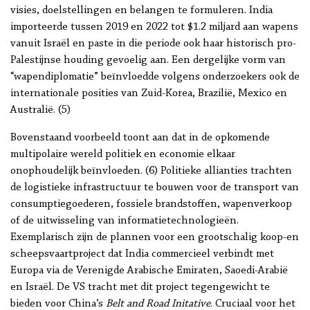
visies, doelstellingen en belangen te formuleren. India
importeerde tussen 2019 en 2022 tot $1.2 miljard aan wapens
vanuit Israël en paste in die periode ook haar historisch pro-
Palestijnse houding gevoelig aan. Een dergelijke vorm van
“wapendiplomatie” beïnvloedde volgens onderzoekers ook de
internationale posities van Zuid-Korea, Brazilië, Mexico en
Australië. (5)
Bovenstaand voorbeeld toont aan dat in de opkomende
multipolaire wereld politiek en economie elkaar
onophoudelijk beïnvloeden. (6) Politieke allianties trachten
de logistieke infrastructuur te bouwen voor de transport van
consumptiegoederen, fossiele brandstoffen, wapenverkoop
of de uitwisseling van informatietechnologieën.
Exemplarisch zijn de plannen voor een grootschalig koop-en
scheepsvaartproject dat India commercieel verbindt met
Europa via de Verenigde Arabische Emiraten, Saoedi-Arabië
en Israël. De VS tracht met dit project tegengewicht te
bieden voor China’s
Belt and Road Initative
. Cruciaal voor het