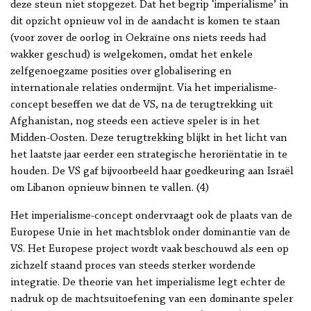
deze steun niet stopgezet. Dat het begrip ‘imperialisme’ in
dit opzicht opnieuw vol in de aandacht is komen te staan
(voor zover de oorlog in Oekraïne ons niets reeds had
wakker geschud) is welgekomen, omdat het enkele
zelfgenoegzame posities over globalisering en
internationale relaties ondermijnt. Via het imperialisme-
concept beseffen we dat de VS, na de terugtrekking uit
Afghanistan, nog steeds een actieve speler is in het
Midden-Oosten. Deze terugtrekking blijkt in het licht van
het laatste jaar eerder een strategische heroriëntatie in te
houden. De VS gaf bijvoorbeeld haar goedkeuring aan Israël
om Libanon opnieuw binnen te vallen. (4)
Het imperialisme-concept ondervraagt ook de plaats van de
Europese Unie in het machtsblok onder dominantie van de
VS. Het Europese project wordt vaak beschouwd als een op
zichzelf staand proces van steeds sterker wordende
integratie. De theorie van het imperialisme legt echter de
nadruk op de machtsuitoefening van een dominante speler