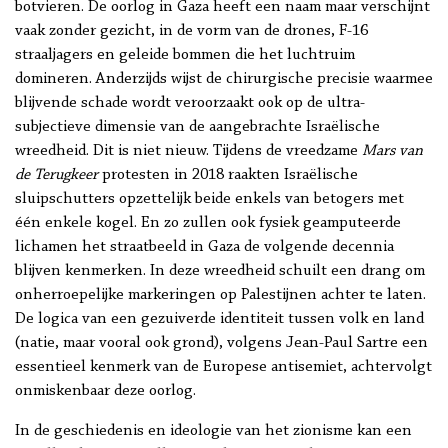
botvieren. De oorlog in Gaza heeft een naam maar verschijnt
vaak zonder gezicht, in de vorm van de drones, F-16
straaljagers en geleide bommen die het luchtruim
domineren. Anderzijds wijst de chirurgische precisie waarmee
blijvende schade wordt veroorzaakt ook op de ultra-
subjectieve dimensie van de aangebrachte Israëlische
wreedheid. Dit is niet nieuw. Tijdens de vreedzame
Mars van
de Terugkeer
protesten in 2018 raakten Israëlische
sluipschutters opzettelijk beide enkels van betogers met
één enkele kogel. En zo zullen ook fysiek geamputeerde
lichamen het straatbeeld in Gaza de volgende decennia
blijven kenmerken. In deze wreedheid schuilt een drang om
onherroepelijke markeringen op Palestijnen achter te laten.
De logica van een gezuiverde identiteit tussen volk en land
(natie, maar vooral ook grond), volgens Jean-Paul Sartre een
essentieel kenmerk van de Europese antisemiet, achtervolgt
onmiskenbaar deze oorlog.
In de geschiedenis en ideologie van het zionisme kan een