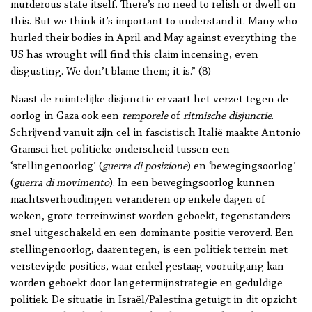
murderous state itself. There’s no need to relish or dwell on
this. But we think it’s important to understand it. Many who
hurled their bodies in April and May against everything the
US has wrought will find this claim incensing, even
disgusting. We don’t blame them; it is.” (8)
Naast de ruimtelijke disjunctie ervaart het verzet tegen de
oorlog in Gaza ook een
temporele
of
ritmische disjunctie
.
Schrijvend vanuit zijn cel in fascistisch Italië maakte Antonio
Gramsci het politieke onderscheid tussen een
‘stellingenoorlog’ (
guerra di posizione
) en ‘bewegingsoorlog’
(
guerra di movimento
). In een bewegingsoorlog kunnen
machtsverhoudingen veranderen op enkele dagen of
weken, grote terreinwinst worden geboekt, tegenstanders
snel uitgeschakeld en een dominante positie veroverd. Een
stellingenoorlog, daarentegen, is een politiek terrein met
verstevigde posities, waar enkel gestaag vooruitgang kan
worden geboekt door langetermijnstrategie en geduldige
politiek. De situatie in Israël/Palestina getuigt in dit opzicht