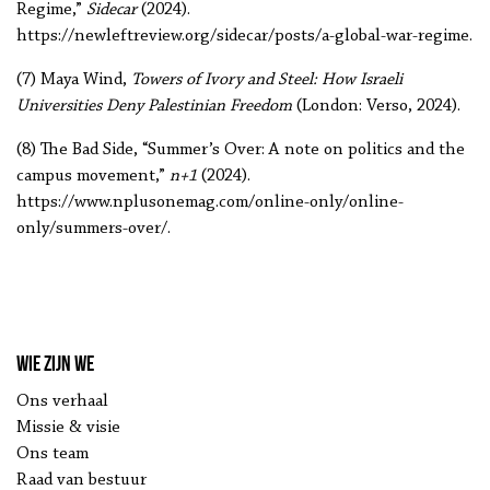
Regime,”
Sidecar
(2024).
https://newleftreview.org/sidecar/posts/a-global-war-regime.
(7) Maya Wind,
Towers of Ivory and Steel: How Israeli
Universities Deny Palestinian Freedom
(London: Verso, 2024).
(8) The Bad Side, “Summer’s Over: A note on politics and the
campus movement,”
n+1
(2024).
https://www.nplusonemag.com/online-only/online-
only/summers-over/.
Wie zijn we
Ons verhaal
Missie & visie
Ons team
Raad van bestuur