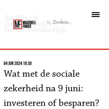
Wie we zijn
Wat we doen
Z
Activiteiten
Word lid
04 jun 2024 19:30
Steun ons
Wat met de sociale
Aktief
zekerheid na 9 juni:
investeren of besparen?