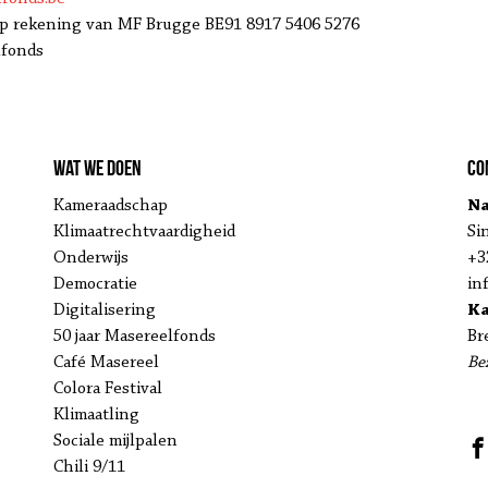
p rekening van MF Brugge BE91 8917 5406 5276
lfonds
Wat we doen
Co
Kameraadschap
Na
Klimaatrechtvaardigheid
Si
Onderwijs
+3
Democratie
in
Digitalisering
K
50 jaar Masereelfonds
Br
Café Masereel
Be
Colora Festival
Klimaatling
Sociale mijlpalen
Chili 9/11