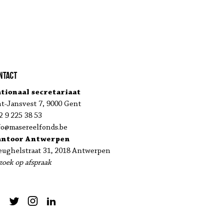
ntact
tionaal secretariaat
nt-Jansvest 7, 9000 Gent
2 9 225 38 53
fo@masereelfonds.be
antoor Antwerpen
eughelstraat 31, 2018 Antwerpen
zoek op afspraak