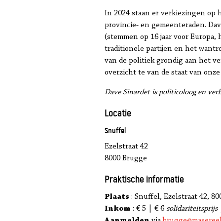
In 2024 staan er verkiezingen op 
provincie- en gemeenteraden. Dave
(stemmen op 16 jaar voor Europa, 
traditionele partijen en het wantr
van de politiek grondig aan het ve
overzicht te van de staat van onze
Dave Sinardet is politicoloog en ver
Locatie
Snuffel
Ezelstraat 42
8000 Brugge
Praktische informatie
Plaats
: Snuffel, Ezelstraat 42, 8
Inkom
: € 5 | € 6
solidariteitsprijs
Aanmelden
via
brugge@masereel