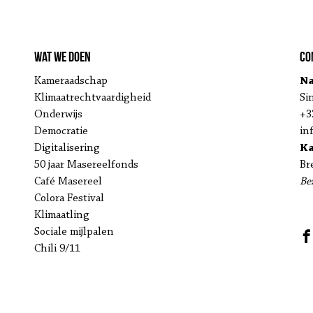
Wat we doen
Co
Kameraadschap
Na
Klimaatrechtvaardigheid
Si
Onderwijs
+3
Democratie
in
Digitalisering
K
50 jaar Masereelfonds
Br
Café Masereel
Be
Colora Festival
Klimaatling
Sociale mijlpalen
Chili 9/11