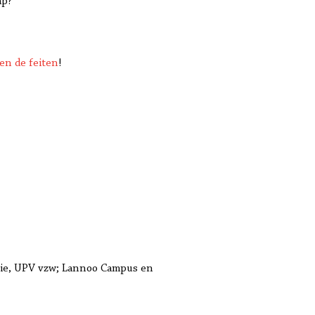
ap?
en de feiten
!
tie, UPV vzw; Lannoo Campus en