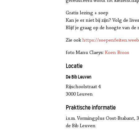
gereduceerd wordt tot kiezerschap)
Gratis lezing + soep
Kan je er niet bij zijn? Volg de liv
Blijf je graag op de hoogte van d
Zie ook
https://soepenfeiten.weeb
foto Manu Claeys:
Koen Broos
Locatie
De Bib Leuven
Rijschoolstraat 4
3000 Leuven
Praktische informatie
i.s.m. Vormingplus Oost-Brabant
de Bib Leuven