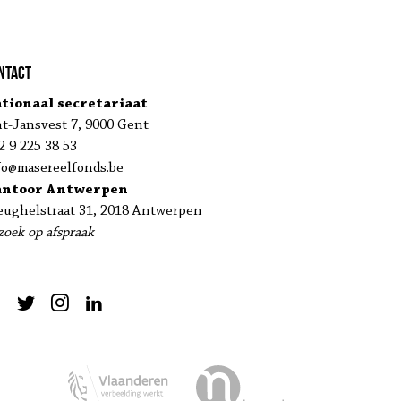
ntact
tionaal secretariaat
nt-Jansvest 7, 9000 Gent
2 9 225 38 53
fo@masereelfonds.be
antoor Antwerpen
eughelstraat 31, 2018 Antwerpen
zoek op afspraak