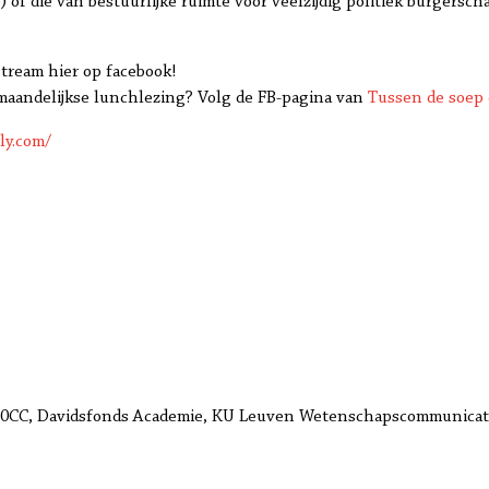
 of die van bestuurlijke ruimte voor veelzijdig politiek burgersch
estream hier op facebook!
e maandelijkse lunchlezing? Volg de FB-pagina van
Tussen de soep 
ly.com/
, 30CC, Davidsfonds Academie, KU Leuven Wetenschapscommunica