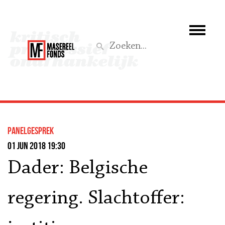
Wie we zijn
Wat we doen
Z
Activiteiten
Word lid
panelgesprek
Steun ons
01 jun 2018 19:30
Dader: Belgische
Aktief
regering. Slachtoffer: