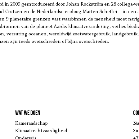
rd in 2009 geïntroduceerd door Johan Rockström en 28 collega-w
l Crutzen en de Nederlandse ecoloog Marten Scheffer – in een a
llen 9 planetaire grenzen vast waarbinnen de mensheid moet nav
ronnen van de planeet Aarde: klimaatverandering, verlies biodive
on, verzuring oceanen, wereldwijd zoetwatergebruik, landgebruik
nzen zijn reeds overschreden of bijna overschreden.
Wat we doen
Co
Kameraadschap
Na
Klimaatrechtvaardigheid
Si
Onderwijs
+3