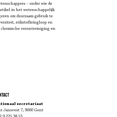
etenschappers – onder wie de
rtikel in het wetenschappelijk
igeren om duurzaam gebruik te
rsiteit, stikstofkringloop en
, chemische verontreiniging en
ntact
tionaal secretariaat
nt-Jansvest 7, 9000 Gent
2 9 225 38 53