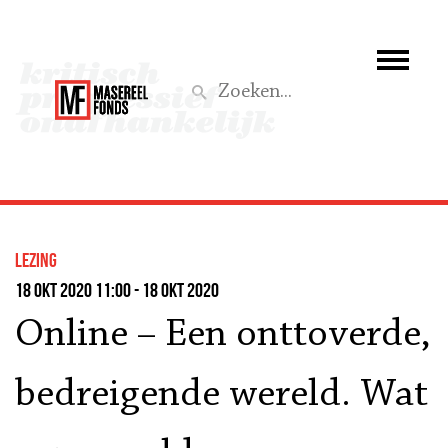
Wie we zijn
Wat we doen
Z
Activiteiten
Word lid
lezing
Steun ons
18 okt 2020 11:00 - 18 okt 2020
Online – Een onttoverde,
Aktief
bedreigende wereld. Wat