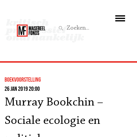
Wie we zijn
Wat we doen
Z
Activiteiten
Word lid
boekvoorstelling
Steun ons
26 jan 2019 20:00
Murray Bookchin –
Aktief
Sociale ecologie en