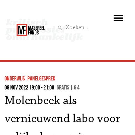
Wie we zijn
Wat we doen
Z
Activiteiten
Word lid
Onderwijs
panelgesprek
Steun ons
08 nov 2022 19:00 - 21:00
Gratis | € 4
Molenbeek als
Aktief
vernieuwend labo voor