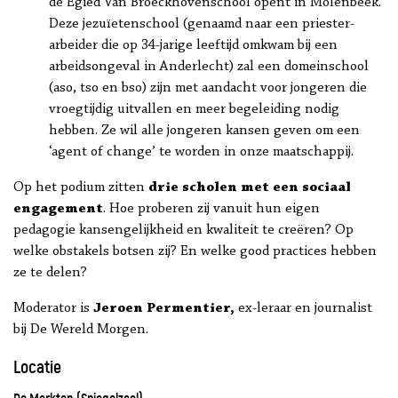
de Egied Van Broeckhovenschool opent in Molenbeek.
Deze jezuïetenschool (genaamd naar een priester-
arbeider die op 34-jarige leeftijd omkwam bij een
arbeidsongeval in Anderlecht) zal een domeinschool
(aso, tso en bso) zijn met aandacht voor jongeren die
vroegtijdig uitvallen en meer begeleiding nodig
hebben. Ze wil alle jongeren kansen geven om een
‘agent of change’ te worden in onze maatschappij.
Op het podium zitten
drie scholen met een sociaal
engagement
. Hoe proberen zij vanuit hun eigen
pedagogie kansengelijkheid en kwaliteit te creëren? Op
welke obstakels botsen zij? En welke good practices hebben
ze te delen?
Moderator is
Jeroen Permentier,
ex-leraar en journalist
bij De Wereld Morgen.
Locatie