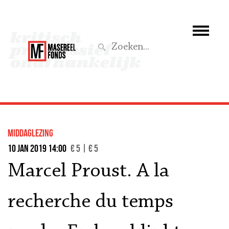
Wie we zijn
Wat we doen
Z
Activiteiten
Word lid
middaglezing
Steun ons
10 jan 2019 14:00
€ 5 | € 5
Marcel Proust. A la
Aktief
recherche du temps