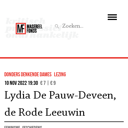
Wie we zijn
Wat we doen
Z
Activiteiten
Word lid
donders denkende dames
lezing
Steun ons
10 nov 2022 19:30
€ 7 | € 9
Lydia De Pauw-Deveen,
Aktief
de Rode Leeuwin
feminisme
geschiedenis