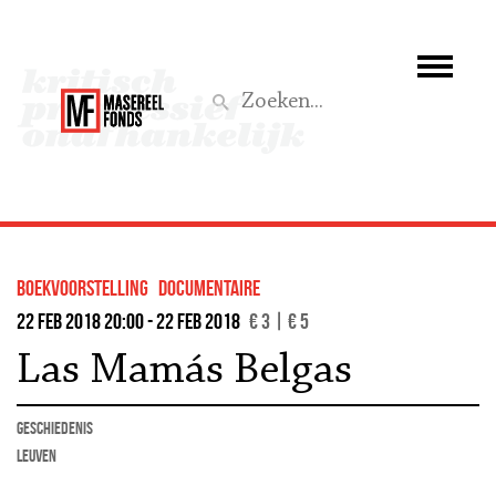
Wie we zijn
Wat we doen
Z
Activiteiten
Word lid
boekvoorstelling
documentaire
Steun ons
22 feb 2018 20:00 - 22 feb 2018
€ 3 | € 5
Las Mamás Belgas
Aktief
geschiedenis
Leuven