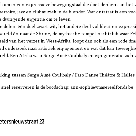
k om in een expressieve bewegingstaal die doet denken aan het w
epertoire, jazz en clubmuziek in de blender. Wat ontstaat is een 
 dwingende urgentie om te leven.
ee delen: één deel zwart-wit, het andere deel vol kleur en express
 wereld én naar de Shrine, de mythische tempel-nachtclub waar Fe
eld van het verzet in West-Afrika, loopt dan ook als een rode dra
end onderzoek naar artistiek engagement en wat dat kan teweegbr
reld. Een Afrika waar Serge Aimé Coulibaly en zijn generatie zic
rking tussen Serge Aimé Coulibaly / Faso Danse Théâtre & Halle
, snel reserveren is de boodschap: ann-sophie@masereelfonds.be
ietersnieuwstraat 23