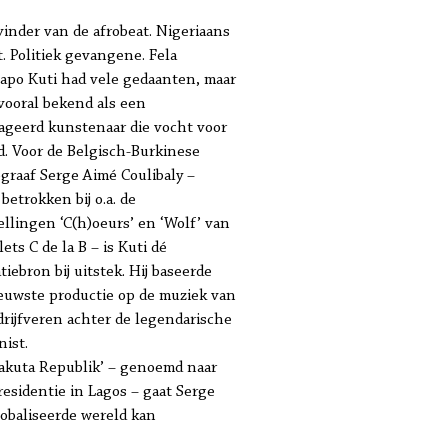
vinder van de afrobeat. Nigeriaans
t. Politiek gevangene. Fela
apo Kuti had vele gedaanten, maar
vooral bekend als een
geerd kunstenaar die vocht voor
id. Voor de Belgisch-Burkinese
graaf Serge Aimé Coulibaly –
betrokken bij o.a. de
ellingen ‘C(h)oeurs’ en ‘Wolf’ van
lets C de la B – is Kuti dé
tiebron bij uitstek. Hij baseerde
ieuwste productie op de muziek van
drijfveren achter de legendarische
ist.
lakuta Republik’ – genoemd naar
 residentie in Lagos – gaat Serge
lobaliseerde wereld kan