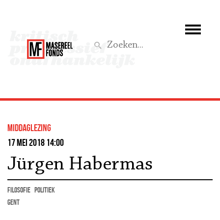
Wie we zijn
Wat we doen
Z
Activiteiten
Word lid
middaglezing
Steun ons
17 mei 2018 14:00
Jürgen Habermas
Aktief
filosofie
politiek
Gent