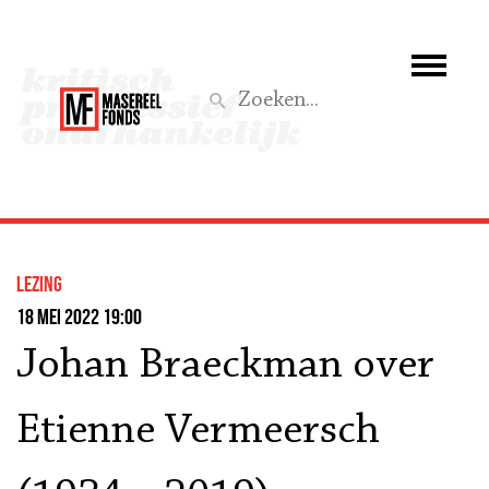
Wie we zijn
Wat we doen
Z
Activiteiten
Word lid
lezing
Steun ons
18 mei 2022 19:00
Johan Braeckman over
Aktief
Etienne Vermeersch