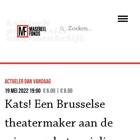
Wie we zijn
Wat we doen
Z
Activiteiten
Word lid
actueler dan vandaag
Steun ons
19 mei 2022 19:00
€ 6.00 | € 8.00
Kats! Een Brusselse
Aktief
theatermaker aan de