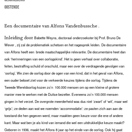
Oostende
Een documentaire van Alfons Vandenbussche .
Babette Weyns, doctoraal onderzoekster bij Prof. Bruno De
Inleiding door
Wever , zij zal de problematiek schetsen en het nagesprek leiden.
De documentaire
van Alfons heeft een brede maatschappelijke relevantie. De documentaire heet dan
ook ‘herinneringen van een oorlogskind’. Het is geen verhaal over collaboratie,
feiten, bestraffing schuld of onschuld, maar een over de verdragende gevolgen van
‘oorlog’. We zien de oorlog door de ogen van een kind, dat in het geval van Alfons,
een ouder beboet ziet voor de verkeerde keuzes tijdens die oorlog. Tijdens de
Tweede Wereldoorlog kozen zo’n 100.000 mensen om op een kleine of grotere
manier mee te werken met de Duitse bezetter. Eveneens zo’n 100.000 mensen
gingen in het verzet. De overgrote meerderheid was dus niet ‘zwart’ of ‘wit’, maar wel
‘grijs’; ze deden aan wat we noemden ‘accommodatie’: ze pasten zich aan aan de
toestand die hen gegeven werd, maar maakten geen keuze voor die ene of andere
kant. Maar wat ben je als kind van iemand die wel een uitdrukkelijke keuze maakt?
Geboren in 1936, maakt het Alfons 8 jaar op het einde van de oorlog. Ook hij gaat