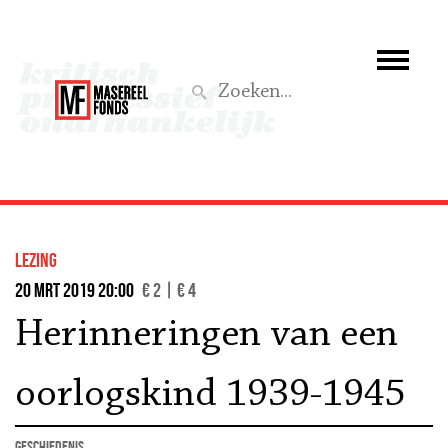
Wie we zijn
Wat we doen
Z
Activiteiten
Word lid
lezing
Steun ons
20 mrt 2019 20:00
€ 2 | € 4
Herinneringen van een
Aktief
oorlogskind 1939-1945
geschiedenis