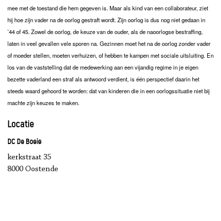
mee met de toestand die hem gegeven is. Maar als kind van een collaborateur, ziet
hij hoe zijn vader na de oorlog gestraft wordt. Zijn oorlog is dus nog niet gedaan in
’44 of 45. Zowel de oorlog, de keuze van de ouder, als de naoorlogse bestraffing,
laten in veel gevallen vele sporen na. Gezinnen moet het na de oorlog zonder vader
of moeder stellen, moeten verhuizen, of hebben te kampen met sociale uitsluiting. En
los van de vaststelling dat de medewerking aan een vijandig regime in je eigen
bezette vaderland een straf als antwoord verdient, is één perspectief daarin het
steeds waard gehoord te worden: dat van kinderen die in een oorlogssituatie niet bij
machte zijn keuzes te maken.
Locatie
DC De Boeie
kerkstraat 35
8000 Oostende