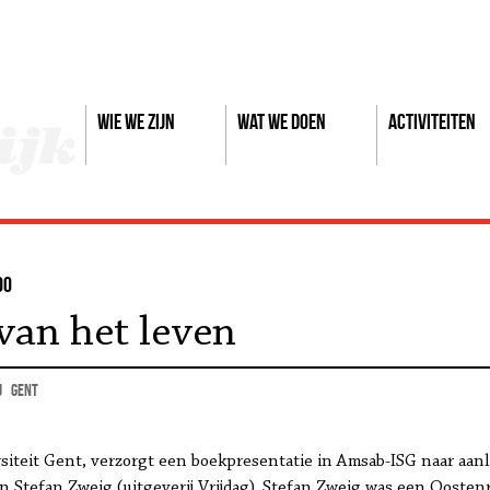
Wie we zijn
Wat we doen
Activiteiten
00
an het leven
j
Gent
rsiteit Gent, verzorgt een boekpresentatie in Amsab-ISG naar aan
an
Stefan Zweig (uitgeverij Vrijdag). Stefan Zweig was een Oostenr