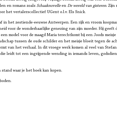
alen en romans zoals
Schaaknovelle
en
De wereld van gisteren
. Zijn
r het vertalerscollectief UGent o.l.v. Els Snick.
 af in het zestiende-eeuwse Antwerpen. Een rijk en vroom koopman
eid voor de wonderbaarlijke genezing van zijn moeder. Hij geeft 
ar een model voor de maagd Maria terechtkomt bij een Joods meisje
dschap tussen de oude schilder en het meisje bloeit tegen de ach
rmt van het verhaal. In dit vroege werk komen al veel van Stefan
die leidt tot een ingrijpende wending in iemands leven, godsdien
 stand waar je het boek kan kopen.
boden.