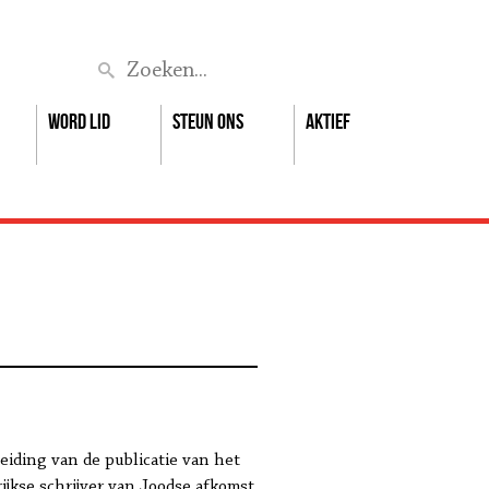
Zoek
Word lid
Steun ons
Aktief
leiding
van
de
publicatie
van
het
ijkse schrijver van Joodse afkomst.