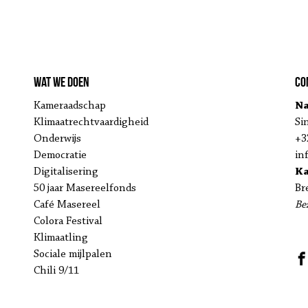
Wat we doen
Co
Kameraadschap
Na
Klimaatrechtvaardigheid
Si
Onderwijs
+3
Democratie
in
Digitalisering
K
50 jaar Masereelfonds
Br
Café Masereel
Be
Colora Festival
Klimaatling
Sociale mijlpalen
Chili 9/11