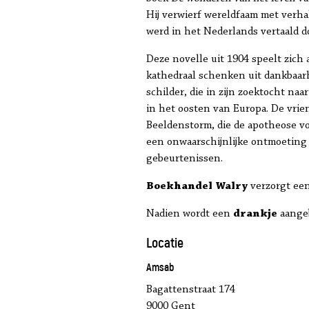
Hij verwierf wereldfaam met verh
werd in het Nederlands vertaald doo
Deze novelle uit 1904 speelt zich
kathedraal schenken uit dankbaarh
schilder, die in zijn zoektocht na
in het oosten van Europa. De vrien
Beeldenstorm, die de apotheose vo
een onwaarschijnlijke ontmoeting 
gebeurtenissen.
Boekhandel Walry
verzorgt een
Nadien wordt een
drankje
aange
Locatie
Amsab
Bagattenstraat 174
9000 Gent