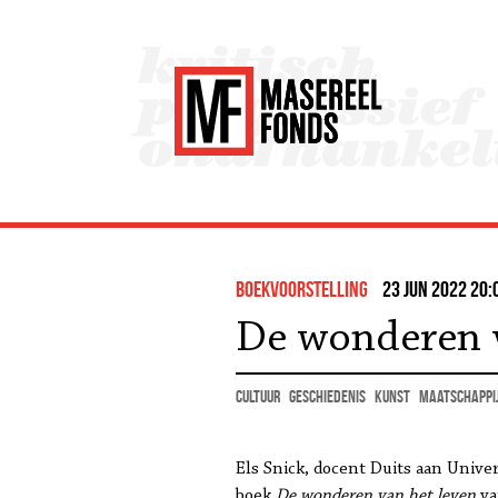
boekvoorstelling
23 jun 2022 20:
De wonderen v
cultuur
geschiedenis
kunst
maatschappi
Els Snick, docent Duits aan Unive
boek
De
wonderen
van
het leven
v