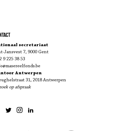
ntact
tionaal secretariaat
nt-Jansvest 7, 9000 Gent
2 9 225 38 53
fo@masereelfonds.be
antoor Antwerpen
eughelstraat 31, 2018 Antwerpen
zoek op afspraak