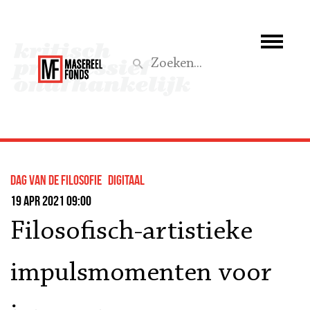
Wie we zijn
Wat we doen
Z
Activiteiten
Word lid
dag van de filosofie
Digitaal
Steun ons
19 apr 2021 09:00
Filosofisch-artistieke
Aktief
impulsmomenten voor