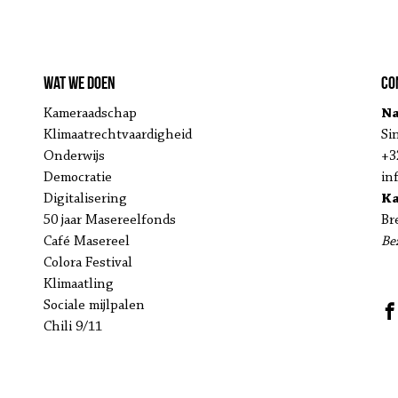
Wat we doen
Co
Kameraadschap
Na
Klimaatrechtvaardigheid
Si
Onderwijs
+3
Democratie
in
Digitalisering
K
50 jaar Masereelfonds
Br
Café Masereel
Be
Colora Festival
Klimaatling
Sociale mijlpalen
Chili 9/11