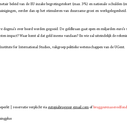
onetair beleid van de EU inzake begrotingstekort (max. 3%) en nationale schulden 
ezuinigingen, eerder dan op het stimuleren van duurzame groei en werkgelegenheid.
gere dogma’s over boord worden gegooid. De geldkraan gaat open en miljarden euro’
ten impact? Waar komt al dat geld ineens vandaan? En wie zal uiteindelijk de rekeni
Institute for International Studies, vakgroep politieke wetenschappen van de UGent.
eperkt | reservatie verplicht via
eutopiabrugge@ gmail.com
of
brugge@masereelfond
mingplus