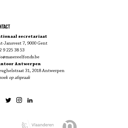
ntact
tionaal secretariaat
nt-Jansvest 7, 9000 Gent
2 9 225 38 53
fo@masereelfonds.be
antoor Antwerpen
eughelstraat 31, 2018 Antwerpen
zoek op afspraak