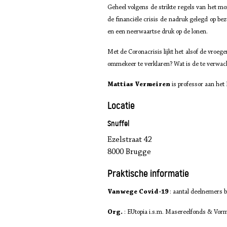
Geheel volgens de strikte regels van het m
de financiële crisis de nadruk gelegd op b
en een neerwaartse druk op de lonen.
Met de Coronacrisis lijkt het alsof de vroe
ommekeer te verklaren? Wat is de te verwach
Mattias Vermeiren
is professor aan het 
Locatie
Snuffel
Ezelstraat 42
8000 Brugge
Praktische informatie
Vanwege Covid-19
: aantal deelnemers b
Org.
: EUtopia i.s.m. Masereel­fonds & Vor