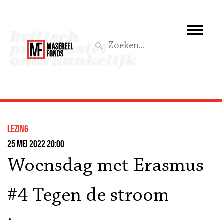
Wie we zijn
Wat we doen
Z
Activiteiten
Word lid
lezing
Steun ons
25 mei 2022 20:00
Woensdag met Erasmus
Aktief
#4 Tegen de stroom