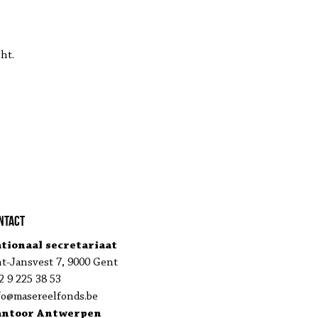
ht.
ntact
tionaal secretariaat
nt-Jansvest 7, 9000 Gent
2 9 225 38 53
fo@masereelfonds.be
antoor Antwerpen