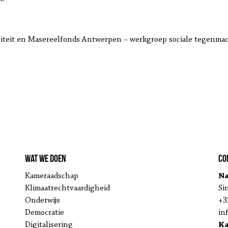
siteit en Masereelfonds Antwerpen – werkgroep sociale tegenmac
Wat we doen
Co
Kameraadschap
Na
Klimaatrechtvaardigheid
Si
Onderwijs
+3
Democratie
in
Digitalisering
K