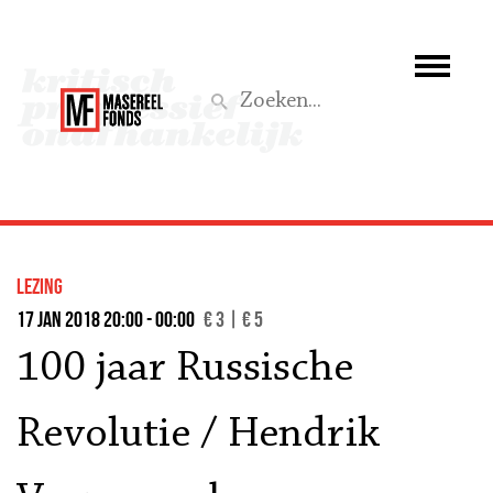
Wie we zijn
Wat we doen
Z
Activiteiten
Word lid
lezing
Steun ons
17 jan 2018 20:00 - 00:00
€ 3 | € 5
100 jaar Russische
Aktief
Revolutie / Hendrik