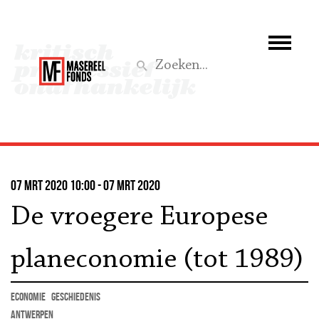
Wie we zijn
Wat we doen
Z
Activiteiten
Word lid
07 mrt 2020 10:00 - 07 mrt 2020
Steun ons
De vroegere Europese
Aktief
planeconomie (tot 1989)
economie
geschiedenis
Antwerpen