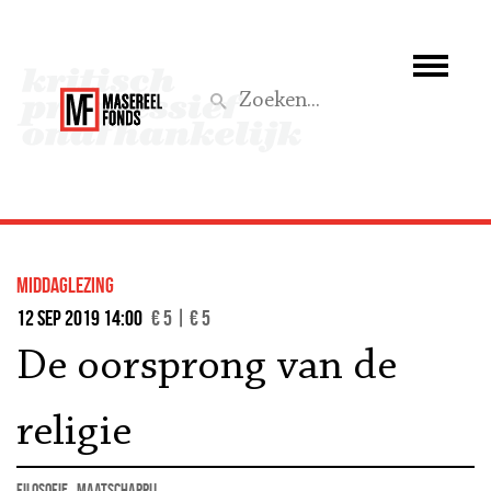
Wie we zijn
Wat we doen
Z
Activiteiten
Word lid
middaglezing
Steun ons
12 sep 2019 14:00
€ 5 | € 5
De oorsprong van de
Aktief
religie
filosofie
maatschappij