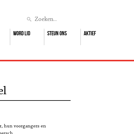
Zoek
Word lid
Steun ons
Aktief
el
er, hun voorgangers en
eersch.