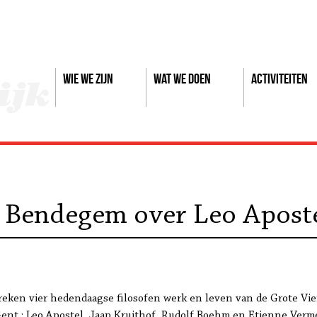
Wie we zijn
Wat we doen
Activiteiten
 Bendegem over Leo Apost
preken vier hedendaagse filosofen werk en leven van de Grote Vi
Gent : Leo Apostel, Jaap Kruithof, Rudolf Boehm en Etienne Verm