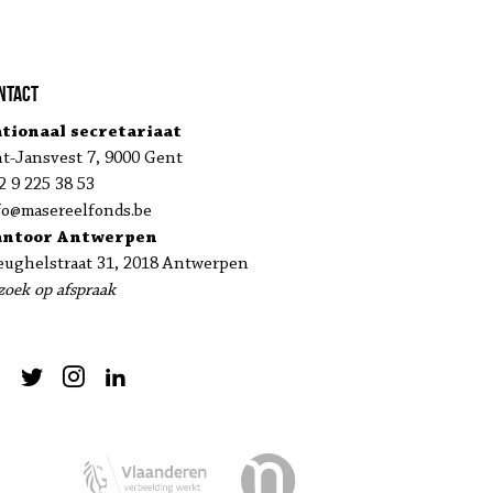
ntact
tionaal secretariaat
nt-Jansvest 7, 9000 Gent
2 9 225 38 53
fo@masereelfonds.be
antoor Antwerpen
eughelstraat 31, 2018 Antwerpen
zoek op afspraak