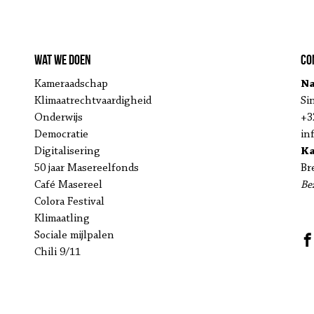
Wat we doen
Co
Kameraadschap
Na
Klimaatrechtvaardigheid
Si
Onderwijs
+3
Democratie
in
Digitalisering
K
50 jaar Masereelfonds
Br
Café Masereel
Be
Colora Festival
Klimaatling
Sociale mijlpalen
Chili 9/11