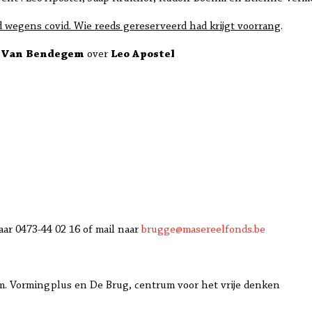
 wegens covid. Wie reeds gereserveerd had krijgt voorrang
.
l Van Bendegem
over
Leo Apostel
aar 0473-44 02 16 of mail naar
brugge@masereelfonds.be
.m. Vormingplus en De Brug, centrum voor het vrije denken