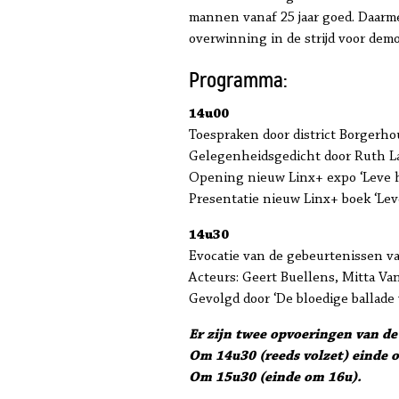
mannen vanaf 25 jaar goed. Daarme
overwinning in de strijd voor demo
Programma:
14u00
Toespraken door district Borgerho
Gelegenheidsgedicht door Ruth La
Opening nieuw
Linx+
expo ‘Leve 
Presentatie
nieuw Linx+ boek
‘Lev
14u30
Evocatie van de gebeurtenissen va
Acteurs: Geert Buellens, Mitta Va
Gevolgd door ‘De bloedige ballade
Er zijn twee opvoeringen van de
Om 14u30 (reeds volzet) einde 
Om 15u30 (einde om 16u).