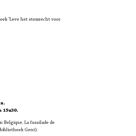
boek ‘Leve het stemrecht voor
en.
m 15u30.
 Belgique. La fussilade de
sbibliotheek Gent).