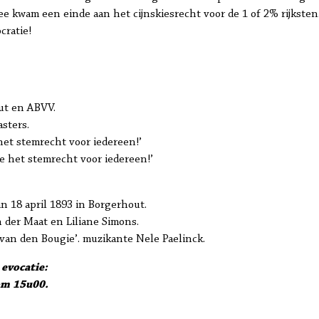
e kwam een einde aan het cijnskiesrecht voor de 1 of 2% rijksten.
cratie!
ut en ABVV.
sters.
het stemrecht voor iedereen!’
e het stemrecht voor iedereen!’
n 18 april 1893 in Borgerhout.
n der Maat en Liliane Simons.
 van den Bougie’. muzikante Nele Paelinck.
 evocatie:
om 15u00.