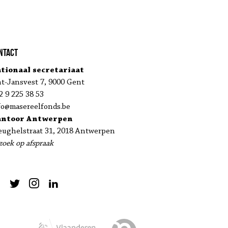
ntact
tionaal secretariaat
nt-Jansvest 7, 9000 Gent
2 9 225 38 53
fo@masereelfonds.be
antoor Antwerpen
eughelstraat 31, 2018 Antwerpen
zoek op afspraak