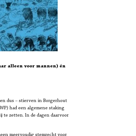
aar alleen voor mannen) én
den dus – stierven in Borgerhout
(BWP) had een algemene staking
j te zetten. In de dagen daarvoor
meen meervoudig stemrecht voor