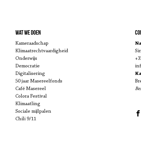
Wat we doen
Co
Kameraadschap
Na
Klimaatrechtvaardigheid
Si
Onderwijs
+3
Democratie
in
Digitalisering
K
50 jaar Masereelfonds
Br
Café Masereel
Be
Colora Festival
Klimaatling
Sociale mijlpalen
Chili 9/11