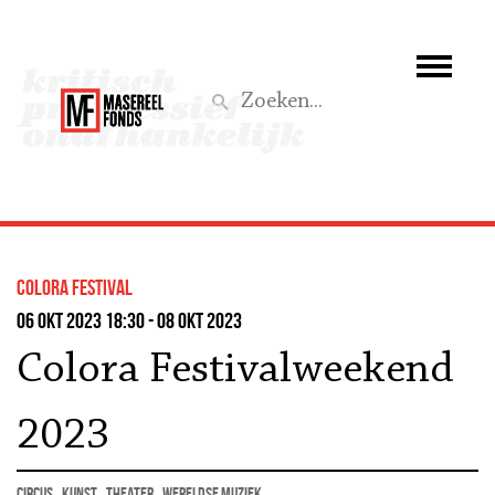
Wie we zijn
Wat we doen
Z
Activiteiten
Word lid
colora festival
Steun ons
06 okt 2023 18:30 - 08 okt 2023
Colora Festivalweekend
Aktief
2023
circus
kunst
theater
wereldse muziek