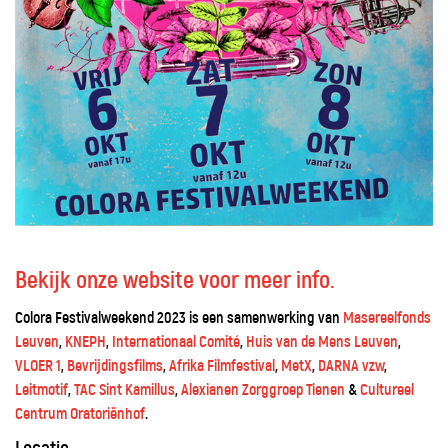
Bekijk onze website voor meer info.
Colora Festivalweekend 2023 is een samenwerking van
Masereelfonds
Leuven
,
KNEPH
,
Internationaal Comité
,
Huis van de Mens Leuven
,
VLOER 1
,
Bevrijdingsfilms
,
Afrika Filmfestival
,
MetX
,
DARNA vzw
,
Leitmotif
,
TAC Sint Kamillus
,
Alexianen Zorggroep Tienen
&
Cultureel
Centrum Oratoriënhof
.