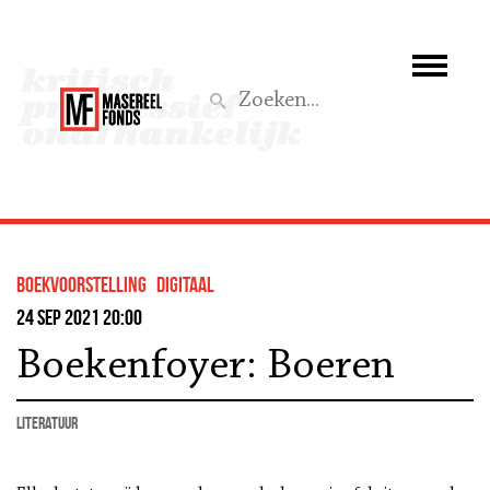
Wie we zijn
Wat we doen
Z
Activiteiten
Word lid
boekvoorstelling
Digitaal
Steun ons
24 sep 2021 20:00
Boekenfoyer: Boeren
Aktief
literatuur