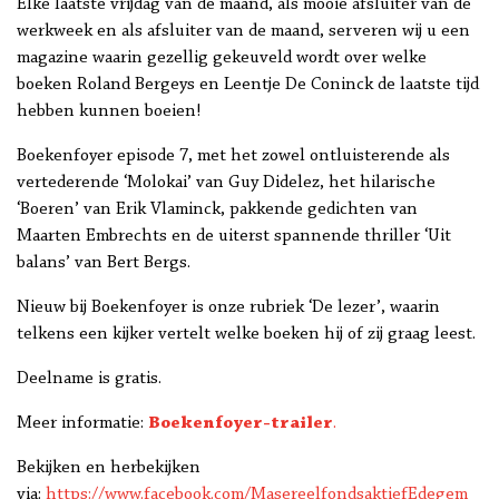
Elke laatste vrijdag van de maand, als mooie afsluiter van de
werkweek en als afsluiter van de maand, serveren wij u een
magazine waarin gezellig gekeuveld wordt over welke
boeken Roland Bergeys en Leentje De Coninck de laatste tijd
hebben kunnen boeien!
Boekenfoyer episode 7, met het zowel ontluisterende als
vertederende ‘Molokai’ van Guy Didelez, het hilarische
‘Boeren’ van Erik Vlaminck, pakkende gedichten van
Maarten Embrechts en de uiterst spannende thriller ‘Uit
balans’ van Bert Bergs.
Nieuw bij Boekenfoyer is onze rubriek ‘De lezer’, waarin
telkens een kijker vertelt welke boeken hij of zij graag leest.
Deelname is gratis.
Meer informatie:
Boekenfoyer-trailer
.
Bekijken en herbekijken
via:
https://www.facebook.com/MasereelfondsaktiefEdegem